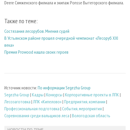
Deere Сямженского филиала и экипаж Ponsse Вытегорского филиала.
Также по теме:
Состязания лесорубов. Мнения судей
В Устьянском районе прошел очередной чемпионат «Лесоруб XXI
века»
Премия Prowood нашла своих героев
Источник новости:
По информации Segezha Group
Segezha Group
|
Кадры
|
Конкурсы
|
Корпоративные проекты в ЛПК
|
Лесозаготовка
|
ЛПК «Кипелово»
|
Предприятия, компании
|
Профессиональная подготовка
|
События, мероприятия
|
Соревнования среди вальщиков леса
|
Вологодская область
НОВОСТИ ПО ТЕМЕ