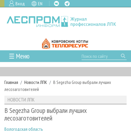
Вход
EN
☰ Меню
ГЛАВНАЯ
РУБРИКИ И ТЕМЫ
Главная
Новости ЛПК
В Segezha Group выбрали лучших
РУБРИКИ ЖУРНАЛА
НОВОСТИ
лесозаготовителей
ЛЕСНОЕ ХОЗЯЙСТВО
КАЛЕНДАРЬ СОБЫТИЙ
ПРОЕКТЫ ЛПИ
НОВОСТИ ЛПК
ЛЕСОЗАГОТОВКА
НОВОСТИ ЛПК
АНАЛИТИКА
АРХИВ
В Segezha Group выбрали лучших
ЛЕСОПИЛЕНИЕ
НОВОСТИ ЖУРНАЛА
ПРЕДПРИЯТИЯ ЛПК
АРХИВ ЖУРНАЛОВ
лесозаготовителей
О ЖУРНАЛЕ
ДЕРЕВООБРАБОТКА
НОВОСТИ КОМПАНИЙ
ЛЕСНЫЕ РЕГИОНЫ РОССИИ
СТАТЬИ
ПОДПИСКА
РЕКЛАМОДАТЕЛЯМ
Вологодская область