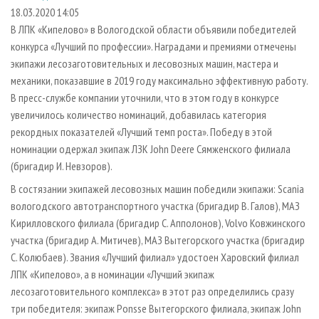
СУШКА ДРЕВЕСИНЫ
ПЕРСОНЫ
КОНТАКТЫ
РЕКЛАМА
18.03.2020 14:05
В ЛПК «Кипелово» в Вологодской области объявили победителей
ПРОИЗВОДСТВО ДРЕВЕСНЫХ ПЛИТ
МОБИЛЬНЫЕ ВЫСТАВКИ
РЕКЛАМА НА САЙТЕ
конкурса «Лучший по профессии». Наградами и премиями отмечены
ДЕРЕВЯННОЕ ДОМОСТРОЕНИЕ
ОФИЦИАЛЬНЫЕ ДЕЛЕГАЦИИ
экипажи лесозаготовительных и лесовозных машин, мастера и
ПРОИЗВОДСТВО МЕБЕЛИ
механики, показавшие в 2019 году максимально эффективную работу.
ПРИОРИТЕТНЫЕ ИНВЕСТПРОЕКТЫ
В пресс-службе компании уточнили, что в этом году в конкурсе
БИОЭНЕРГЕТИКА
RUSSIAN FORESTRY REVIEW
увеличилось количество номинаций, добавилась категория
ЦБП
ГАЗЕТА ЛЕСПРОМФОРУМ
рекордных показателей «Лучший темп роста». Победу в этой
номинации одержал экипаж ЛЗК John Deere Сямженского филиала
ИНСТРУМЕНТ И МАТЕРИАЛЫ
БИБЛИОТЕКА СПЕЦИАЛИСТА
(бригадир И. Невзоров).
В состязании экипажей лесовозных машин победили экипажи: Scania
вологодского автотранспортного участка (бригадир В. Галов), МАЗ
Кирилловского филиала (бригадир С. Апполонов), Volvo Ковжинского
участка (бригадир А. Митичев), МАЗ Вытегорского участка (бригадир
С. Колюбаев). Звания «Лучший филиал» удостоен Харовский филиал
ЛПК «Кипелово», а в номинации «Лучший экипаж
лесозаготовительного комплекса» в этот раз определились сразу
три победителя: экипаж Ponsse Вытегорского филиала, экипаж John