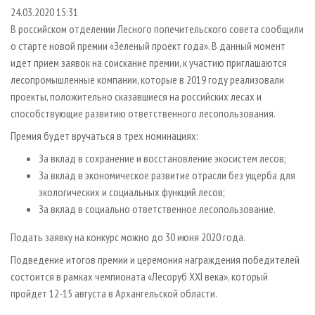
СУШКА ДРЕВЕСИНЫ
ПЕРСОНЫ
КОНТАКТЫ
РЕКЛАМА
24.03.2020 15:31
В российском отделении Лесного попечительского совета сообщили
ПРОИЗВОДСТВО ДРЕВЕСНЫХ ПЛИТ
МОБИЛЬНЫЕ ВЫСТАВКИ
РЕКЛАМА НА САЙТЕ
о старте новой премии «Зеленый проект года». В данный момент
ДЕРЕВЯННОЕ ДОМОСТРОЕНИЕ
ОФИЦИАЛЬНЫЕ ДЕЛЕГАЦИИ
идет прием заявок на соискание премии, к участию приглашаются
ПРОИЗВОДСТВО МЕБЕЛИ
лесопромышленные компании, которые в 2019 году реализовали
ПРИОРИТЕТНЫЕ ИНВЕСТПРОЕКТЫ
проекты, положительно сказавшиеся на российских лесах и
БИОЭНЕРГЕТИКА
RUSSIAN FORESTRY REVIEW
способствующие развитию ответственного лесопользования.
ЦБП
ГАЗЕТА ЛЕСПРОМФОРУМ
Премия будет вручаться в трех номинациях:
ИНСТРУМЕНТ И МАТЕРИАЛЫ
БИБЛИОТЕКА СПЕЦИАЛИСТА
За вклад в сохранение и восстановление экосистем лесов;
За вклад в экономическое развитие отрасли без ущерба для
экологических и социальных функций лесов;
За вклад в социально ответственное лесопользование.
Подать заявку на конкурс можно до 30 июня 2020 года.
Подведение итогов премии и церемония награждения победителей
состоится в рамках чемпионата «Лесоруб XXI века», который
пройдет 12-15 августа в Архангельской области.