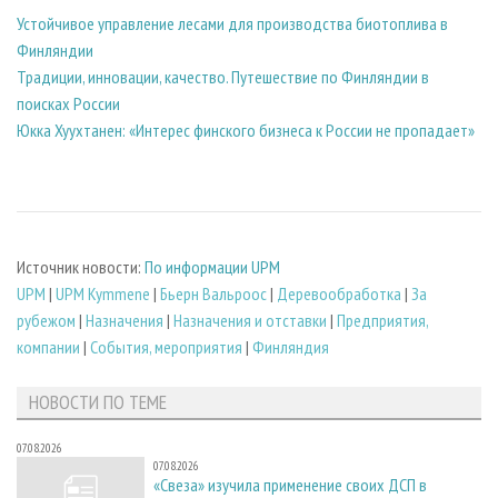
Устойчивое управление лесами для производства биотоплива в
Финляндии
Традиции, инновации, качество. Путешествие по Финляндии в
поисках России
Юкка Хуухтанен: «Интерес финского бизнеса к России не пропадает»
Источник новости:
По информации UPM
UPM
|
UPM Kymmene
|
Бьерн Вальроос
|
Деревообработка
|
За
рубежом
|
Назначения
|
Назначения и отставки
|
Предприятия,
компании
|
События, мероприятия
|
Финляндия
НОВОСТИ ПО ТЕМЕ
07.08.2026
07.08.2026
«Свеза» изучила применение своих ДСП в