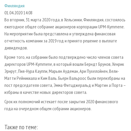
СУШКА ДРЕВЕСИНЫ
ПЕРСОНЫ
КОНТАКТЫ
РЕКЛАМА
Финляндия
01.04.2020 14:08
ПРОИЗВОДСТВО ДРЕВЕСНЫХ ПЛИТ
МОБИЛЬНЫЕ ВЫСТАВКИ
РЕКЛАМА НА САЙТЕ
Во вторник, 31 марта 2020 года, в Хельсинки, Финляндия, состоялось
ДЕРЕВЯННОЕ ДОМОСТРОЕНИЕ
ОФИЦИАЛЬНЫЕ ДЕЛЕГАЦИИ
ежегодное общее собрание акционеров корпорации UPM-Kymmene.
ПРОИЗВОДСТВО МЕБЕЛИ
ПРИОРИТЕТНЫЕ ИНВЕСТПРОЕКТЫ
На мероприятии была представлена и утверждена финансовая
отчетность компании за 2019 год и принято решение о выплате
БИОЭНЕРГЕТИКА
RUSSIAN FORESTRY REVIEW
дивидендов.
ЦБП
ГАЗЕТА ЛЕСПРОМФОРУМ
Кроме того, на собрании было подтверждено число членов совета
ИНСТРУМЕНТ И МАТЕРИАЛЫ
БИБЛИОТЕКА СПЕЦИАЛИСТА
директоров UPM-Kymmene, в который вошли Берндт Брунов, Хенрик
Эрнрут, Пия-Нура Кауппи, Марьян Аудеман, Ари Пухелойнен, Вели-
Матти Рейниккала и Ким Валь. Бьерн Вальроос были переизбраны на
пост председателя совета, Эмма Фитцджеральд и Мартин а Порта –
избраны в качестве новых директоров совета.
Срок их полномочий истекает после закрытия 2020 финансового
года на очередном общем собрании акционеров.
Также по теме: