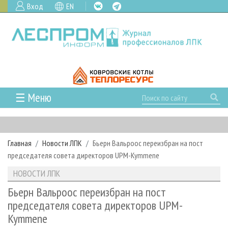
Вход
EN
☰ Меню
ГЛАВНАЯ
РУБРИКИ И ТЕМЫ
Главная
Новости ЛПК
Бьерн Вальроос переизбран на пост
РУБРИКИ ЖУРНАЛА
НОВОСТИ
председателя совета директоров UPM-Kymmene
ЛЕСНОЕ ХОЗЯЙСТВО
КАЛЕНДАРЬ СОБЫТИЙ
ПРОЕКТЫ ЛПИ
НОВОСТИ ЛПК
ЛЕСОЗАГОТОВКА
НОВОСТИ ЛПК
АНАЛИТИКА
АРХИВ
Бьерн Вальроос переизбран на пост
ЛЕСОПИЛЕНИЕ
НОВОСТИ ЖУРНАЛА
ПРЕДПРИЯТИЯ ЛПК
АРХИВ ЖУРНАЛОВ
председателя совета директоров UPM-
О ЖУРНАЛЕ
Kymmene
ДЕРЕВООБРАБОТКА
НОВОСТИ КОМПАНИЙ
ЛЕСНЫЕ РЕГИОНЫ РОССИИ
СТАТЬИ
ПОДПИСКА
РЕКЛАМОДАТЕЛЯМ