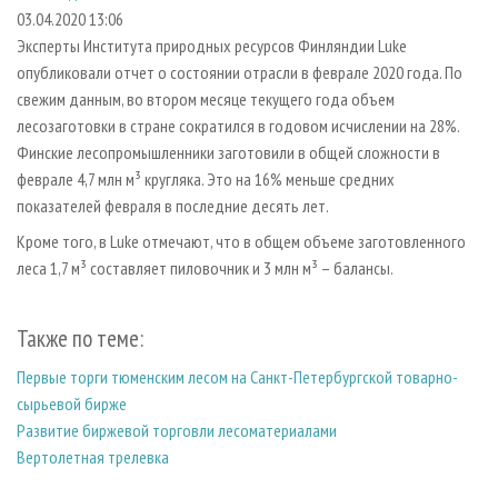
СУШКА ДРЕВЕСИНЫ
ПЕРСОНЫ
КОНТАКТЫ
РЕКЛАМА
03.04.2020 13:06
Эксперты Института природных ресурсов Финляндии Luke
ПРОИЗВОДСТВО ДРЕВЕСНЫХ ПЛИТ
МОБИЛЬНЫЕ ВЫСТАВКИ
РЕКЛАМА НА САЙТЕ
опубликовали отчет о состоянии отрасли в феврале 2020 года. По
ДЕРЕВЯННОЕ ДОМОСТРОЕНИЕ
ОФИЦИАЛЬНЫЕ ДЕЛЕГАЦИИ
свежим данным, во втором месяце текущего года объем
ПРОИЗВОДСТВО МЕБЕЛИ
лесозаготовки в стране сократился в годовом исчислении на 28%.
ПРИОРИТЕТНЫЕ ИНВЕСТПРОЕКТЫ
Финские лесопромышленники заготовили в общей сложности в
БИОЭНЕРГЕТИКА
RUSSIAN FORESTRY REVIEW
феврале 4,7 млн м³ кругляка. Это на 16% меньше средних
ЦБП
ГАЗЕТА ЛЕСПРОМФОРУМ
показателей февраля в последние десять лет.
ИНСТРУМЕНТ И МАТЕРИАЛЫ
БИБЛИОТЕКА СПЕЦИАЛИСТА
Кроме того, в Luke отмечают, что в общем объеме заготовленного
леса 1,7 м³ составляет пиловочник и 3 млн м³ – балансы.
Также по теме:
Первые торги тюменским лесом на Санкт-Петербургской товарно-
сырьевой бирже
Развитие биржевой торговли лесоматериалами
Вертолетная трелевка