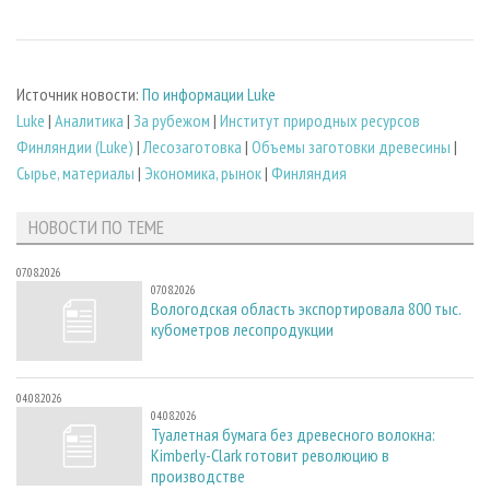
Источник новости:
По информации Luke
Luke
|
Аналитика
|
За рубежом
|
Институт природных ресурсов
Финляндии (Luke)
|
Лесозаготовка
|
Объемы заготовки древесины
|
Сырье, материалы
|
Экономика, рынок
|
Финляндия
НОВОСТИ ПО ТЕМЕ
07.08.2026
07.08.2026
Вологодская область экспортировала 800 тыс.
кубометров лесопродукции
04.08.2026
04.08.2026
Туалетная бумага без древесного волокна:
Kimberly-Clark готовит революцию в
производстве