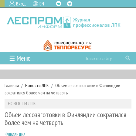
Вход
EN
☰ Меню
ГЛАВНАЯ
РУБРИКИ И ТЕМЫ
Главная
Новости ЛПК
Объем лесозаготовки в Финляндии
РУБРИКИ ЖУРНАЛА
НОВОСТИ
сократился более чем на четверть
ЛЕСНОЕ ХОЗЯЙСТВО
КАЛЕНДАРЬ СОБЫТИЙ
ПРОЕКТЫ ЛПИ
НОВОСТИ ЛПК
ЛЕСОЗАГОТОВКА
НОВОСТИ ЛПК
АНАЛИТИКА
АРХИВ
Объем лесозаготовки в Финляндии сократился
ЛЕСОПИЛЕНИЕ
НОВОСТИ ЖУРНАЛА
ПРЕДПРИЯТИЯ ЛПК
АРХИВ ЖУРНАЛОВ
более чем на четверть
О ЖУРНАЛЕ
ДЕРЕВООБРАБОТКА
НОВОСТИ КОМПАНИЙ
ЛЕСНЫЕ РЕГИОНЫ РОССИИ
СТАТЬИ
ПОДПИСКА
РЕКЛАМОДАТЕЛЯМ
Финляндия