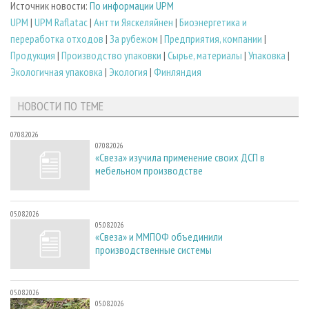
Источник новости:
По информации UPM
UPM
|
UPM Raflatac
|
Антти Яяскеляйнен
|
Биoэнергетика и
переработка отходов
|
За рубежом
|
Предприятия, компании
|
Продукция
|
Производство упаковки
|
Сырье, материалы
|
Упаковка
|
Экологичная упаковка
|
Экология
|
Финляндия
НОВОСТИ ПО ТЕМЕ
07.08.2026
07.08.2026
«Свеза» изучила применение своих ДСП в
мебельном производстве
05.08.2026
05.08.2026
«Свеза» и ММПОФ объединили
производственные системы
05.08.2026
05.08.2026