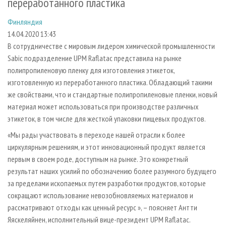
переработанного пластика
СУШКА ДРЕВЕСИНЫ
ПЕРСОНЫ
КОНТАКТЫ
РЕКЛАМА
Финляндия
ПРОИЗВОДСТВО ДРЕВЕСНЫХ ПЛИТ
МОБИЛЬНЫЕ ВЫСТАВКИ
РЕКЛАМА НА САЙТЕ
14.04.2020 13:43
ДЕРЕВЯННОЕ ДОМОСТРОЕНИЕ
ОФИЦИАЛЬНЫЕ ДЕЛЕГАЦИИ
В сотрудничестве с мировым лидером химической промышленности
ПРОИЗВОДСТВО МЕБЕЛИ
ПРИОРИТЕТНЫЕ ИНВЕСТПРОЕКТЫ
Sabic подразделение UPM Raflatac представила на рынке
полипропиленовую пленку для изготовления этикеток,
БИОЭНЕРГЕТИКА
RUSSIAN FORESTRY REVIEW
изготовленную из переработанного пластика. Обладающий такими
ЦБП
ГАЗЕТА ЛЕСПРОМФОРУМ
же свойствами, что и стандартные полипропиленовые пленки, новый
материал может использоваться при производстве различных
ИНСТРУМЕНТ И МАТЕРИАЛЫ
БИБЛИОТЕКА СПЕЦИАЛИСТА
этикеток, в том числе для жесткой упаковки пищевых продуктов.
«Мы рады участвовать в переходе нашей отрасли к более
циркулярным решениям, и этот инновационный продукт является
первым в своем роде, доступным на рынке. Это конкретный
результат наших усилий по обозначению более разумного будущего
за пределами ископаемых путем разработки продуктов, которые
сокращают использование невозобновляемых материалов и
рассматривают отходы как ценный ресурс », – поясняет Антти
Яяскеляйнен, исполнительный вице-президент UPM Raflatac.