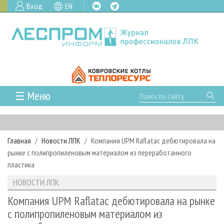
Вход
EN
☰ Меню
ГЛАВНАЯ
РУБРИКИ И ТЕМЫ
Главная
Новости ЛПК
Компания UPM Raflatac дебютировала на
РУБРИКИ ЖУРНАЛА
НОВОСТИ
рынке с полипропиленовым материалом из переработанного
ЛЕСНОЕ ХОЗЯЙСТВО
КАЛЕНДАРЬ СОБЫТИЙ
пластика
ПРОЕКТЫ ЛПИ
ЛЕСОЗАГОТОВКА
НОВОСТИ ЛПК
АНАЛИТИКА
НОВОСТИ ЛПК
АРХИВ
ЛЕСОПИЛЕНИЕ
НОВОСТИ ЖУРНАЛА
ПРЕДПРИЯТИЯ ЛПК
АРХИВ ЖУРНАЛОВ
Компания UPM Raflatac дебютировала на рынке
О ЖУРНАЛЕ
с полипропиленовым материалом из
ДЕРЕВООБРАБОТКА
НОВОСТИ КОМПАНИЙ
ЛЕСНЫЕ РЕГИОНЫ РОССИИ
СТАТЬИ
ПОДПИСКА
РЕКЛАМОДАТЕЛЯМ