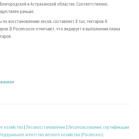
 Белгородской и Астраханской областях. Соответственно,
уществлен раньше.
о восстановлению лесов, составляет 8 тыс. гектаров. К
аров. В Рослесхозе отмечают, что лидирует в выполнении плана
таров.
ованием
ое хозяйство
|
Лесовосстановление
|
Лесопользование, сертификация
Федеральное агентство лесного хозяйства (Рослесхоз)