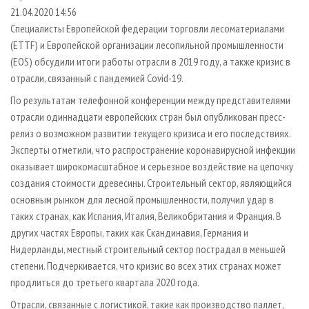
СУШКА ДРЕВЕСИНЫ
ПЕРСОНЫ
КОНТАКТЫ
РЕКЛАМА
21.04.2020 14:56
Специалисты Европейской федерации торговли лесоматериалами
ПРОИЗВОДСТВО ДРЕВЕСНЫХ ПЛИТ
МОБИЛЬНЫЕ ВЫСТАВКИ
РЕКЛАМА НА САЙТЕ
(ETTF) и Европейской организации лесопильной промышленности
ДЕРЕВЯННОЕ ДОМОСТРОЕНИЕ
ОФИЦИАЛЬНЫЕ ДЕЛЕГАЦИИ
(EOS) обсудили итоги работы отрасли в 2019 году, а также кризис в
ПРОИЗВОДСТВО МЕБЕЛИ
отрасли, связанный с пандемией Covid-19.
ПРИОРИТЕТНЫЕ ИНВЕСТПРОЕКТЫ
БИОЭНЕРГЕТИКА
По результатам телефонной конференции между представителями
RUSSIAN FORESTRY REVIEW
отрасли одиннадцати европейских стран был опубликован пресс-
ЦБП
ГАЗЕТА ЛЕСПРОМФОРУМ
релиз о возможном развитии текущего кризиса и его последствиях.
ИНСТРУМЕНТ И МАТЕРИАЛЫ
БИБЛИОТЕКА СПЕЦИАЛИСТА
Эксперты отметили, что распространение коронавирусной инфекции
оказывает широкомасштабное и серьезное воздействие на цепочку
создания стоимости древесины. Строительный сектор, являющийся
основным рынком для лесной промышленности, получил удар в
таких странах, как Испания, Италия, Великобритания и Франция. В
других частях Европы, таких как Скандинавия, Германия и
Нидерланды, местный строительный сектор пострадал в меньшей
степени. Подчеркивается, что кризис во всех этих странах может
продлиться до третьего квартала 2020 года.
Отрасли, связанные с логистикой, такие как производство паллет,