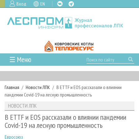
Вход
EN
☰ Меню
ГЛАВНАЯ
РУБРИКИ И ТЕМЫ
Главная
Новости ЛПК
В ETTF и EOS рассказали о влиянии
РУБРИКИ ЖУРНАЛА
НОВОСТИ
пандемии Covid-19 на лесную промышленность
ЛЕСНОЕ ХОЗЯЙСТВО
КАЛЕНДАРЬ СОБЫТИЙ
ПРОЕКТЫ ЛПИ
НОВОСТИ ЛПК
ЛЕСОЗАГОТОВКА
НОВОСТИ ЛПК
АНАЛИТИКА
АРХИВ
В ETTF и EOS рассказали о влиянии пандемии
ЛЕСОПИЛЕНИЕ
НОВОСТИ ЖУРНАЛА
ПРЕДПРИЯТИЯ ЛПК
АРХИВ ЖУРНАЛОВ
Covid-19 на лесную промышленность
О ЖУРНАЛЕ
ДЕРЕВООБРАБОТКА
НОВОСТИ КОМПАНИЙ
ЛЕСНЫЕ РЕГИОНЫ РОССИИ
СТАТЬИ
ПОДПИСКА
РЕКЛАМОДАТЕЛЯМ
Евросоюз