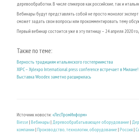
деревообработки. В числе спикеров как российские, так и италья
Вебинары будут представлять собой не просто монолог эксперта
сможет задать свои вопросы или прокомментировать тему обсу
Первый вебинар состоится уже в эту пятницу – 24 апреля 2020 го
Также по теме:
Верность традициям итальянского гостеприимства
XIPC – Xylexpo International press conference встречает в Милане!
Выставка Woodex заметно расширилась
Источник новости:
«ЛесПромИнформ»
Biesse
|
Вебинары
|
Деревообрабатывающее оборудование
|
Дер
компании
|
Производство, технологии, оборудование
|
Россия
|
С