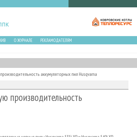
ХИВ
О ЖУРНАЛЕ
РЕКЛАМОДАТЕЛЯМ
производительность аккумуляторных пил Husqvarna
ую производительность
яторные цепные пилы Husqvarna 535i XP и Husqvarna 540i XP.