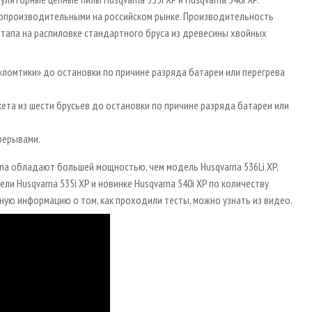
опроизводительными на российском рынке. Производительность
 этапа на распиловке стандартного бруса из древесины хвойных
«ломтики» до остановки по причине разряда батареи или перегрева
ета из шести брусьев до остановки по причине разряда батареи или
рерывами.
na обладают большей мощностью, чем модель Husqvarna 536Li XP,
 Husqvarna 535i XP и новинке Husqvarna 540i XP по количеству
ую информацию о том, как проходили тесты, можно узнать из видео.