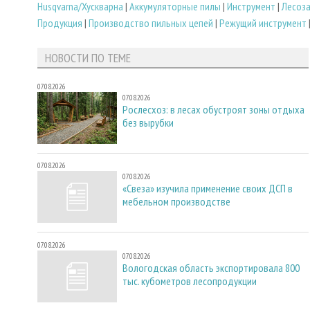
Husqvarna/Хускварна
|
Аккумуляторные пилы
|
Инструмент
|
Лесоз
Продукция
|
Производство пильных цепей
|
Режущий инструмент
НОВОСТИ ПО ТЕМЕ
07.08.2026
07.08.2026
Рослесхоз: в лесах обустроят зоны отдыха
без вырубки
07.08.2026
07.08.2026
«Свеза» изучила применение своих ДСП в
мебельном производстве
07.08.2026
07.08.2026
Вологодская область экспортировала 800
тыс. кубометров лесопродукции