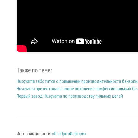
Также по теме:
Husqvarna заботится о повышении производительности бензопи
Husqvarna презентовала новое поколение профессиональных бе
Первый завод Husqvarna по производству пильных цепей
Источник новости:
«ЛесПромИнформ»