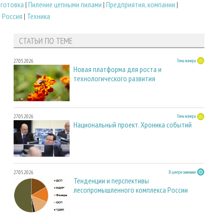
аготовка
|
Пиление цепными пилами
|
Предприятия, компании
|
|
Россия
|
Техника
СТАТЬИ ПО ТЕМЕ
27.05.2026
Тема номера
Новая платформа для роста и
технологического развития
27.05.2026
Тема номера
Национальный проект. Хроника событий
27.05.2026
В центре внимания
Тенденции и перспективы
лесопромышленного комплекса России