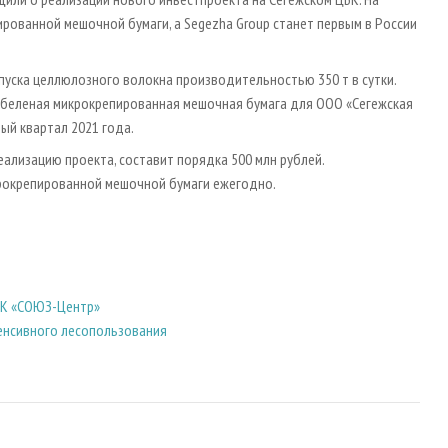
ованной мешочной бумаги, а Segezha Group станет первым в России
спуска целлюлозного волокна производительностью 350 т в сутки.
беленая микрокрепированная мешочная бумага для ООО «Сегежская
ый квартал 2021 года.
еализацию проекта, составит порядка 500 млн рублей.
крокрепированной мешочной бумаги ежегодно.
ДК «СОЮЗ-Центр»
тенсивного лесопользования