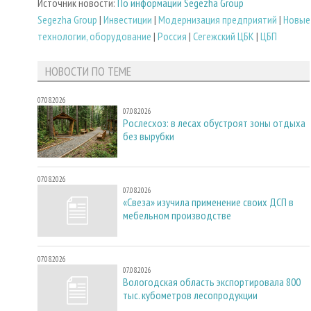
Источник новости:
По информации Segezha Group
Segezha Group
|
Инвестиции
|
Модернизация предприятий
|
Новые
технологии, оборудование
|
Россия
|
Сегежский ЦБК
|
ЦБП
НОВОСТИ ПО ТЕМЕ
07.08.2026
07.08.2026
Рослесхоз: в лесах обустроят зоны отдыха
без вырубки
07.08.2026
07.08.2026
«Свеза» изучила применение своих ДСП в
мебельном производстве
07.08.2026
07.08.2026
Вологодская область экспортировала 800
тыс. кубометров лесопродукции