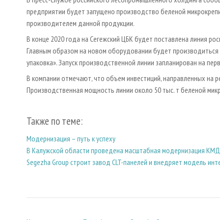
предприятии будет запущено производство беленой микрокрепир
производителем данной продукции.
В конце 2020 года на Сегежский ЦБК будет поставлена линия ро
Главным образом на новом оборудовании будет производиться 
упаковка». Запуск производственной линии запланирован на перв
В компании отмечают, что объем инвестиций, направленных на р
Производственная мощность линии около 50 тыс. т беленой ми
Также по теме:
Модернизация – путь к успеху
В Калужской области проведена масштабная модернизация КМ
Segezha Group строит завод CLT-панелей и внедряет модель ин