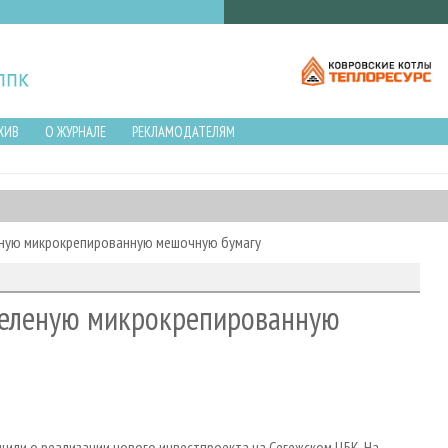
ХИВ
О ЖУРНАЛЕ
РЕКЛАМОДАТЕЛЯМ
еную микрокрепированную мешочную бумагу
беленую микрокрепированную
или о реализации нового инвестпроекта на Сегежском ЦБК. На