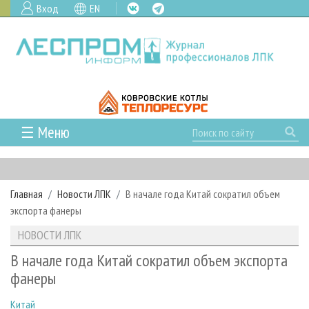
Вход
EN
☰ Меню
ГЛАВНАЯ
РУБРИКИ И ТЕМЫ
Главная
Новости ЛПК
В начале года Китай сократил объем
РУБРИКИ ЖУРНАЛА
НОВОСТИ
экспорта фанеры
ЛЕСНОЕ ХОЗЯЙСТВО
КАЛЕНДАРЬ СОБЫТИЙ
ПРОЕКТЫ ЛПИ
НОВОСТИ ЛПК
ЛЕСОЗАГОТОВКА
НОВОСТИ ЛПК
АНАЛИТИКА
АРХИВ
В начале года Китай сократил объем экспорта
ЛЕСОПИЛЕНИЕ
НОВОСТИ ЖУРНАЛА
ПРЕДПРИЯТИЯ ЛПК
АРХИВ ЖУРНАЛОВ
фанеры
О ЖУРНАЛЕ
ДЕРЕВООБРАБОТКА
НОВОСТИ КОМПАНИЙ
ЛЕСНЫЕ РЕГИОНЫ РОССИИ
СТАТЬИ
ПОДПИСКА
РЕКЛАМОДАТЕЛЯМ
Китай