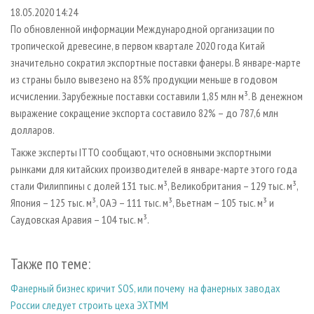
СУШКА ДРЕВЕСИНЫ
ПЕРСОНЫ
КОНТАКТЫ
РЕКЛАМА
18.05.2020 14:24
По обновленной информации Международной организации по
ПРОИЗВОДСТВО ДРЕВЕСНЫХ ПЛИТ
МОБИЛЬНЫЕ ВЫСТАВКИ
РЕКЛАМА НА САЙТЕ
тропической древесине, в первом квартале 2020 года Китай
ДЕРЕВЯННОЕ ДОМОСТРОЕНИЕ
ОФИЦИАЛЬНЫЕ ДЕЛЕГАЦИИ
значительно сократил экспортные поставки фанеры. В январе-марте
ПРОИЗВОДСТВО МЕБЕЛИ
из страны было вывезено на 85% продукции меньше в годовом
ПРИОРИТЕТНЫЕ ИНВЕСТПРОЕКТЫ
исчислении. Зарубежные поставки составили 1,85 млн м³. В денежном
БИОЭНЕРГЕТИКА
RUSSIAN FORESTRY REVIEW
выражение сокращение экспорта составило 82% – до 787,6 млн
ЦБП
ГАЗЕТА ЛЕСПРОМФОРУМ
долларов.
ИНСТРУМЕНТ И МАТЕРИАЛЫ
БИБЛИОТЕКА СПЕЦИАЛИСТА
Также эксперты ITTO сообщают, что основными экспортными
рынками для китайских производителей в январе-марте этого года
стали Филиппины с долей 131 тыс. м³, Великобритания – 129 тыс. м³,
Япония – 125 тыс. м³, ОАЭ – 111 тыс. м³, Вьетнам – 105 тыс. м³ и
Саудовская Аравия – 104 тыс. м³.
Также по теме:
Фанерный бизнес кричит SOS, или почему на фанерных заводах
России следует строить цеха ЭХТММ