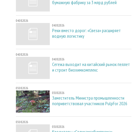
бумажную фабрику за 3 млрд рублей
04.08.2026
04.08.2026
Реки вместо дорог: «Свеза» расширяет
водную логистику
04.08.2026
04.08.2026
Сегежа выходит на китайский рынок пеллет
и строит биохимкомплекс
03.08.2026
03.08.2026
Заместитель Министра промышленности
поприветствовал участников PulpFor 2026
03.08.2026
03.08.2026
Кредиторы «Соликамскбумпрома»