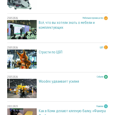
23.03.2026
Мебельное производство
Всё, что вы хотели знать о мебели и
комплектующих
23.03.2026
ЦБП
Страсти по ЦБП
23.03.2026
События
Woodex удваивает усилия
28.11.2025
Развитие
Как в Коми делают клееную балку. «Фанера