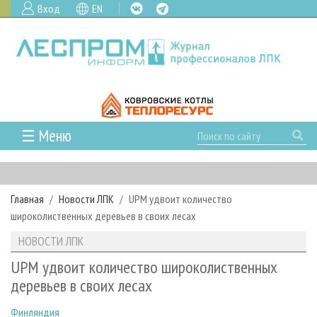
Вход
EN
☰ Меню
ГЛАВНАЯ
РУБРИКИ И ТЕМЫ
Главная
Новости ЛПК
UPM удвоит количество
РУБРИКИ ЖУРНАЛА
НОВОСТИ
широколиственных деревьев в своих лесах
ЛЕСНОЕ ХОЗЯЙСТВО
КАЛЕНДАРЬ СОБЫТИЙ
ПРОЕКТЫ ЛПИ
НОВОСТИ ЛПК
ЛЕСОЗАГОТОВКА
НОВОСТИ ЛПК
АНАЛИТИКА
АРХИВ
UPM удвоит количество широколиственных
ЛЕСОПИЛЕНИЕ
НОВОСТИ ЖУРНАЛА
ПРЕДПРИЯТИЯ ЛПК
АРХИВ ЖУРНАЛОВ
деревьев в своих лесах
О ЖУРНАЛЕ
ДЕРЕВООБРАБОТКА
НОВОСТИ КОМПАНИЙ
ЛЕСНЫЕ РЕГИОНЫ РОССИИ
СТАТЬИ
ПОДПИСКА
РЕКЛАМОДАТЕЛЯМ
Финляндия