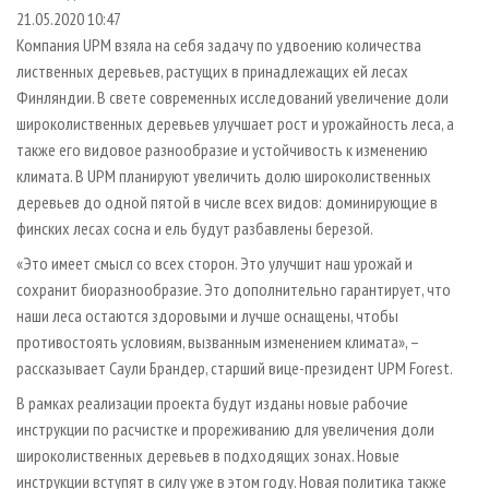
СУШКА ДРЕВЕСИНЫ
ПЕРСОНЫ
КОНТАКТЫ
РЕКЛАМА
21.05.2020 10:47
Компания UPM взяла на себя задачу по удвоению количества
ПРОИЗВОДСТВО ДРЕВЕСНЫХ ПЛИТ
МОБИЛЬНЫЕ ВЫСТАВКИ
РЕКЛАМА НА САЙТЕ
лиственных деревьев, растущих в принадлежащих ей лесах
ДЕРЕВЯННОЕ ДОМОСТРОЕНИЕ
ОФИЦИАЛЬНЫЕ ДЕЛЕГАЦИИ
Финляндии. В свете современных исследований увеличение доли
ПРОИЗВОДСТВО МЕБЕЛИ
широколиственных деревьев улучшает рост и урожайность леса, а
ПРИОРИТЕТНЫЕ ИНВЕСТПРОЕКТЫ
также его видовое разнообразие и устойчивость к изменению
БИОЭНЕРГЕТИКА
RUSSIAN FORESTRY REVIEW
климата. В UPM планируют увеличить долю широколиственных
ЦБП
ГАЗЕТА ЛЕСПРОМФОРУМ
деревьев до одной пятой в числе всех видов: доминирующие в
финских лесах сосна и ель будут разбавлены березой.
ИНСТРУМЕНТ И МАТЕРИАЛЫ
БИБЛИОТЕКА СПЕЦИАЛИСТА
«Это имеет смысл со всех сторон. Это улучшит наш урожай и
сохранит биоразнообразие. Это дополнительно гарантирует, что
наши леса остаются здоровыми и лучше оснащены, чтобы
противостоять условиям, вызванным изменением климата», –
рассказывает Саули Брандер, старший вице-президент UPM Forest.
В рамках реализации проекта будут изданы новые рабочие
инструкции по расчистке и прореживанию для увеличения доли
широколиственных деревьев в подходящих зонах. Новые
инструкции вступят в силу уже в этом году. Новая политика также