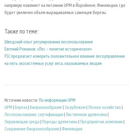
напрямую повлияет на питомник UPM в Йоройнене, Финляндия, где
будет увеличен объем выращиваемых саженцев березы.
Также по теме:
Шведский опыт регулирования лесопользования
Евгений Романов: «Лес – понятие историческое»
FSC предлагает измерить положительное влияние лесоуправления
на пять экосистемных услуг леса, оказываемых людям
Источник новости:
По информации UPM
UPM
|
Береза
|
Биоразнообразие
|
За рубежом
|
Лесное хозяйство
|
Лесопользование, сертификация
|
Лиственная древесина
|
Окружающая среда
|
Породы древесины
|
Предприятия, компании
|
Сохранение биоразнообразия
|
Финляндия