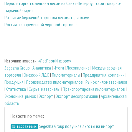
Первые торги тюменским лесом на Санкт-Петербургской товарно-
сырьевой бирже
Развитие биржевой торговли лесоматериалами
Россия в современной мировой торговле
Источник новости:
«ЛесПромИнформ»
Segezha Group
|
Аналитика
|
Итоги
|
Лесопиление
|
Международная
торговля
|
Онежский ЛДК
|
Пиломатериалы
|
Предприятия, компании
|
Продукция
|
Производство пиломатериалов
|
Рынок пиломатериалов
|
Статистика
|
Сырье, материалы
|
Транспортировка пиломатериалов
|
Экономика, рынок
|
Экспорт
|
Экспорт лесопродукции
|
Архангельская
область
Новости по теме:
Segezha Group получила льготы на импорт
30.11.2022 10:44