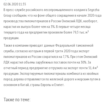
СУШКА ДРЕВЕСИНЫ
ПЕРСОНЫ
КОНТАКТЫ
РЕКЛАМА
02.06.2020 11:35
В пресс-службе российского лесопромышленного холдинга Segezha
ПРОИЗВОДСТВО ДРЕВЕСНЫХ ПЛИТ
МОБИЛЬНЫЕ ВЫСТАВКИ
РЕКЛАМА НА САЙТЕ
Group сообщили, что на фоне общего сокращения в начале 2020 года
ДЕРЕВЯННОЕ ДОМОСТРОЕНИЕ
ОФИЦИАЛЬНЫЕ ДЕЛЕГАЦИИ
производства пиломатериалов в России Онежский ЛДК, наоборот,
ПРОИЗВОДСТВО МЕБЕЛИ
нарастил их выпуск более чем на 3%. В первые четыре месяца
ПРИОРИТЕТНЫЕ ИНВЕСТПРОЕКТЫ
текущего года на предприятии произвели более 79,3 тыс. м³
БИОЭНЕРГЕТИКА
RUSSIAN FORESTRY REVIEW
продукции.
ЦБП
ГАЗЕТА ЛЕСПРОМФОРУМ
Также в компании приводят данные Федеральной таможенной
ИНСТРУМЕНТ И МАТЕРИАЛЫ
БИБЛИОТЕКА СПЕЦИАЛИСТА
службы, согласно которым в первой трети 2020 года экспорт
пиломатериалов из России сократился на 7,7%. При этом Онежский
ЛДК нарастил объемы зарубежных поставок почти на 30%. За
отчетный период предприятие отгрузило на экспорт почти 51,4 м³
продукции. Экспортируемые пиломатериалы комбината из хвойных
пород дерева отправляются по железной дороге и морским путем в
основном в Китай, страны Европы и Египет.
Также по теме: