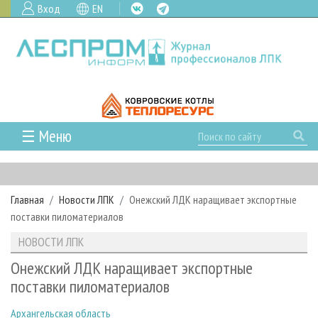
Вход
EN
☰ Меню
ГЛАВНАЯ
РУБРИКИ И ТЕМЫ
Главная
Новости ЛПК
Онежский ЛДК наращивает экспортные
РУБРИКИ ЖУРНАЛА
НОВОСТИ
поставки пиломатериалов
ЛЕСНОЕ ХОЗЯЙСТВО
КАЛЕНДАРЬ СОБЫТИЙ
ПРОЕКТЫ ЛПИ
НОВОСТИ ЛПК
ЛЕСОЗАГОТОВКА
НОВОСТИ ЛПК
АНАЛИТИКА
АРХИВ
Онежский ЛДК наращивает экспортные
ЛЕСОПИЛЕНИЕ
НОВОСТИ ЖУРНАЛА
ПРЕДПРИЯТИЯ ЛПК
АРХИВ ЖУРНАЛОВ
поставки пиломатериалов
О ЖУРНАЛЕ
ДЕРЕВООБРАБОТКА
НОВОСТИ КОМПАНИЙ
ЛЕСНЫЕ РЕГИОНЫ РОССИИ
СТАТЬИ
ПОДПИСКА
РЕКЛАМОДАТЕЛЯМ
Архангельская область