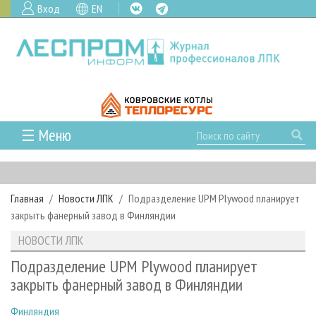
Вход
EN
☰ Меню
ГЛАВНАЯ
РУБРИКИ И ТЕМЫ
Главная
Новости ЛПК
Подразделение UPM Plywood планирует
РУБРИКИ ЖУРНАЛА
НОВОСТИ
закрыть фанерный завод в Финляндии
ЛЕСНОЕ ХОЗЯЙСТВО
КАЛЕНДАРЬ СОБЫТИЙ
ПРОЕКТЫ ЛПИ
НОВОСТИ ЛПК
ЛЕСОЗАГОТОВКА
НОВОСТИ ЛПК
АНАЛИТИКА
АРХИВ
Подразделение UPM Plywood планирует
ЛЕСОПИЛЕНИЕ
НОВОСТИ ЖУРНАЛА
ПРЕДПРИЯТИЯ ЛПК
АРХИВ ЖУРНАЛОВ
закрыть фанерный завод в Финляндии
О ЖУРНАЛЕ
ДЕРЕВООБРАБОТКА
НОВОСТИ КОМПАНИЙ
ЛЕСНЫЕ РЕГИОНЫ РОССИИ
СТАТЬИ
ПОДПИСКА
РЕКЛАМОДАТЕЛЯМ
Финляндия