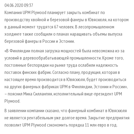
СУШКА ДРЕВЕСИНЫ
ПЕРСОНЫ
КОНТАКТЫ
РЕКЛАМА
04.06.2020 09:37
Компания UPM Plywood планирует закрыть комбинат по
ПРОИЗВОДСТВО ДРЕВЕСНЫХ ПЛИТ
МОБИЛЬНЫЕ ВЫСТАВКИ
РЕКЛАМА НА САЙТЕ
производству хвойной и березовой фанеры в Ювяскюля, на котором
ДЕРЕВЯННОЕ ДОМОСТРОЕНИЕ
ОФИЦИАЛЬНЫЕ ДЕЛЕГАЦИИ
в данный момент трудятся 67 человек. В лесопромышленном
ПРОИЗВОДСТВО МЕБЕЛИ
холдинге также сообщили о планах наращивать объемы выпуска
ПРИОРИТЕТНЫЕ ИНВЕСТПРОЕКТЫ
березовой фанеры в России и Эстонии.
БИОЭНЕРГЕТИКА
RUSSIAN FORESTRY REVIEW
«В Финляндии полная загрузка мощностей была невозможна из-за
ЦБП
ГАЗЕТА ЛЕСПРОМФОРУМ
условий в деревообрабатывающей промышленности. Кроме того,
ИНСТРУМЕНТ И МАТЕРИАЛЫ
БИБЛИОТЕКА СПЕЦИАЛИСТА
постоянные беспорядки на рынке труда ослабили надежность
поставок финских фабрик. Согласно плану, продукция, которая в
настоящее время производится в Ювяскюля, будет производиться
на других фанерных фабриках UPM в Финляндии, Эстонии и России»,
– пояснил Мика Силланпяя, исполнительный вице-президент UPM
Plywood.
В заявлении компании сказано, что фанерный комбинат в Ювяскюля
не является рентабельным уже долгое время. Закрытие предприятия
позволит UPM Plywood сэкономить порядка 11 млн евро в год.