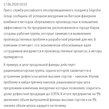
СУШКА ДРЕВЕСИНЫ
ПЕРСОНЫ
КОНТАКТЫ
РЕКЛАМА
17.06.2020 10:10
Пресс-служба российского лесопромышленного холдинга Segezha
ПРОИЗВОДСТВО ДРЕВЕСНЫХ ПЛИТ
МОБИЛЬНЫЕ ВЫСТАВКИ
РЕКЛАМА НА САЙТЕ
Group сообщила об успешном внедрении на Вятском фанерном
ДЕРЕВЯННОЕ ДОМОСТРОЕНИЕ
ОФИЦИАЛЬНЫЕ ДЕЛЕГАЦИИ
комбинате методов «бережливого производства» и повышения
ПРОИЗВОДСТВО МЕБЕЛИ
эффективности. На предприятии, расположенном в городе Киров,
ПРИОРИТЕТНЫЕ ИНВЕСТПРОЕКТЫ
созданы рабочие группы, которые занимаются выявлением
БИОЭНЕРГЕТИКА
RUSSIAN FORESTRY REVIEW
производственных проблем и разработкой решений для них. В
ЦБП
ГАЗЕТА ЛЕСПРОМФОРУМ
компании отмечают, что экономически обоснованные идеи
сотрудников внедряются в производственные процессы, а авторы
ИНСТРУМЕНТ И МАТЕРИАЛЫ
БИБЛИОТЕКА СПЕЦИАЛИСТА
премируются.
К примеру, в цехе продольной фанеры действует
рационализаторская группа, задача которой заключается в
устранении дефекта на шпоне высоких сортов – наколом. Изучив
проблему и найдя причину наколов, рационализаторы цеха
предложили изменения, внедрение которых позволило сократить
долю дефектной продукции до 0,95%. В итоге предприятие на 9%
увеличило объем выпускаемой фанеры высоких сортов и на 9%
снизило объем шпона, идущего на починку.