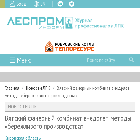
Вход
EN
☰ Меню
ГЛАВНАЯ
РУБРИКИ И ТЕМЫ
Главная
Новости ЛПК
Вятский фанерный комбинат внедряет
РУБРИКИ ЖУРНАЛА
НОВОСТИ
методы «бережливого производства»
ЛЕСНОЕ ХОЗЯЙСТВО
КАЛЕНДАРЬ СОБЫТИЙ
ПРОЕКТЫ ЛПИ
НОВОСТИ ЛПК
ЛЕСОЗАГОТОВКА
НОВОСТИ ЛПК
АНАЛИТИКА
АРХИВ
Вятский фанерный комбинат внедряет методы
ЛЕСОПИЛЕНИЕ
НОВОСТИ ЖУРНАЛА
ПРЕДПРИЯТИЯ ЛПК
АРХИВ ЖУРНАЛОВ
«бережливого производства»
О ЖУРНАЛЕ
ДЕРЕВООБРАБОТКА
НОВОСТИ КОМПАНИЙ
ЛЕСНЫЕ РЕГИОНЫ РОССИИ
СТАТЬИ
ПОДПИСКА
РЕКЛАМОДАТЕЛЯМ
Кировская область