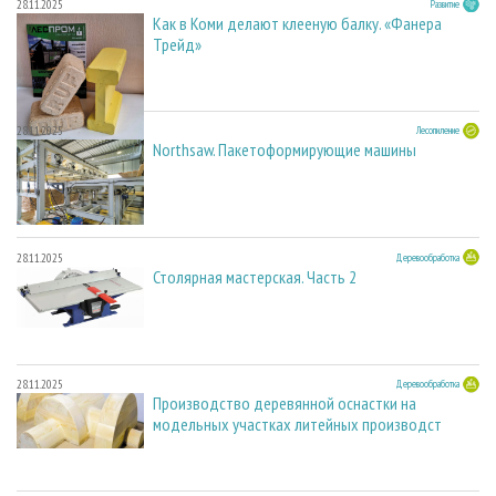
28.11.2025
Развитие
Как в Коми делают клееную балку. «Фанера
Трейд»
28.11.2025
Лесопиление
Northsaw. Пакетоформирующие машины
28.11.2025
Деревообработка
Столярная мастерская. Часть 2
28.11.2025
Деревообработка
Производство деревянной оснастки на
модельных участках литейных производст