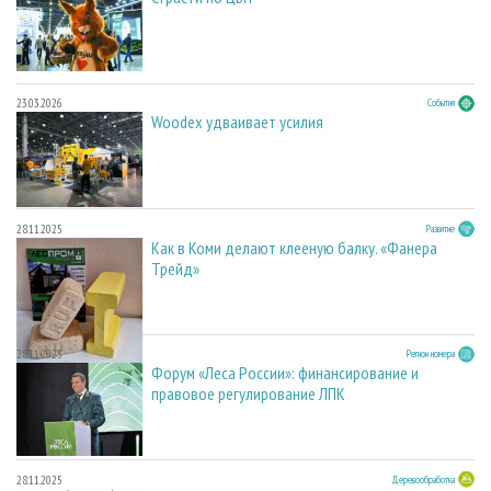
23.03.2026
События
Woodex удваивает усилия
28.11.2025
Развитие
Как в Коми делают клееную балку. «Фанера
Трейд»
28.11.2025
Регион номера
Форум «Леса России»: финансирование и
правовое регулирование ЛПК
28.11.2025
Деревообработка