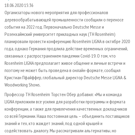
СУШКА ДРЕВЕСИНЫ
ПЕРСОНЫ
КОНТАКТЫ
РЕКЛАМА
18.06.2020 15:36
Организаторы нового мероприятия для профессионалов
ПРОИЗВОДСТВО ДРЕВЕСНЫХ ПЛИТ
МОБИЛЬНЫЕ ВЫСТАВКИ
РЕКЛАМА НА САЙТЕ
деревообрабатывающей промышленности сообщили о переносе
ДЕРЕВЯННОЕ ДОМОСТРОЕНИЕ
ОФИЦИАЛЬНЫЕ ДЕЛЕГАЦИИ
события на 2022 год. Первоначально Deutsche Messe и
ПРОИЗВОДСТВО МЕБЕЛИ
Розенхаймский университет прикладных наук (TH Rosenheim)
ПРИОРИТЕТНЫЕ ИНВЕСТПРОЕКТЫ
планировали провести конференцию Rosenheim LIGNA в октябре 2020
БИОЭНЕРГЕТИКА
RUSSIAN FORESTRY REVIEW
года, однако Германия продлила действие временных ограничений,
ЦБП
ГАЗЕТА ЛЕСПРОМФОРУМ
связанных с распространением пандемии Covid-19. О том, что
Rosenheim LIGNA предполагает живое общение и личные встречи и
ИНСТРУМЕНТ И МАТЕРИАЛЫ
БИБЛИОТЕКА СПЕЦИАЛИСТА
поэтому не может быть проведена в онлайн-формате, сообщил
Кристиан Пфайффер, глобальный директор Deutsche Messe LIGNA &
Woodworking Shows.
Профессор TH Rosenheim Торстен Обер добавил: «Мы и команда
LIGNA приложили все усилия для разработки программы и формата
конференции, а также для привлечения качественных докладчиков
со всей Германии. Наша постоянная цель – объединить поставщиков
знаний и тех, кто жаждет знаний, под одной крышей и
содействовать диалогу. Мы рассматривали альтернативы, но