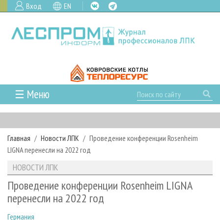
Вход
EN
☰ Меню
ГЛАВНАЯ
РУБРИКИ И ТЕМЫ
Главная
Новости ЛПК
Проведение конференции Rosenheim
РУБРИКИ ЖУРНАЛА
НОВОСТИ
LIGNA перенесли на 2022 год
ЛЕСНОЕ ХОЗЯЙСТВО
КАЛЕНДАРЬ СОБЫТИЙ
ПРОЕКТЫ ЛПИ
НОВОСТИ ЛПК
ЛЕСОЗАГОТОВКА
НОВОСТИ ЛПК
АНАЛИТИКА
АРХИВ
Проведение конференции Rosenheim LIGNA
ЛЕСОПИЛЕНИЕ
НОВОСТИ ЖУРНАЛА
ПРЕДПРИЯТИЯ ЛПК
АРХИВ ЖУРНАЛОВ
перенесли на 2022 год
О ЖУРНАЛЕ
ДЕРЕВООБРАБОТКА
НОВОСТИ КОМПАНИЙ
ЛЕСНЫЕ РЕГИОНЫ РОССИИ
СТАТЬИ
ПОДПИСКА
РЕКЛАМОДАТЕЛЯМ
Германия