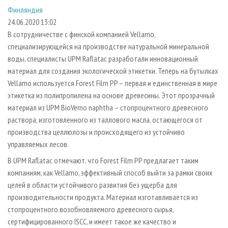
СУШКА ДРЕВЕСИНЫ
ПЕРСОНЫ
КОНТАКТЫ
РЕКЛАМА
Финляндия
24.06.2020 13:02
ПРОИЗВОДСТВО ДРЕВЕСНЫХ ПЛИТ
МОБИЛЬНЫЕ ВЫСТАВКИ
РЕКЛАМА НА САЙТЕ
В сотрудничестве с финской компанией Vellamo,
ДЕРЕВЯННОЕ ДОМОСТРОЕНИЕ
ОФИЦИАЛЬНЫЕ ДЕЛЕГАЦИИ
специализирующейся на производстве натуральной минеральной
ПРОИЗВОДСТВО МЕБЕЛИ
ПРИОРИТЕТНЫЕ ИНВЕСТПРОЕКТЫ
воды, специалисты UPM Raflatac разработали инновационный
материал для создания экологической этикетки. Теперь на бутылках
БИОЭНЕРГЕТИКА
RUSSIAN FORESTRY REVIEW
Vellamo используется Forest Film PP – первая и единственная в мире
ЦБП
ГАЗЕТА ЛЕСПРОМФОРУМ
этикетка из полипропилена на основе древесины. Этот прозрачный
материал из UPM BioVerno naphtha – стопроцентного древесного
ИНСТРУМЕНТ И МАТЕРИАЛЫ
БИБЛИОТЕКА СПЕЦИАЛИСТА
раствора, изготовленного из таллового масла, остающегося от
производства целлюлозы и происходящего из устойчиво
управляемых лесов.
В UPM Raflatac отмечают, что Forest Film PP предлагает таким
компаниям, как Vellamo, эффективный способ выйти за рамки своих
целей в области устойчивого развития без ущерба для
производительности продукта. Материал изготавливается из
стопроцентного возобновляемого древесного сырья,
сертифицированного ISCC, и имеет такое же качество и