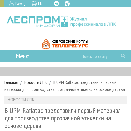
Вход
EN
☰ Меню
ГЛАВНАЯ
РУБРИКИ И ТЕМЫ
Главная
Новости ЛПК
В UPM Raflatac представили первый
РУБРИКИ ЖУРНАЛА
НОВОСТИ
материал для производства прозрачной этикетки на основе дерева
ЛЕСНОЕ ХОЗЯЙСТВО
КАЛЕНДАРЬ СОБЫТИЙ
ПРОЕКТЫ ЛПИ
НОВОСТИ ЛПК
ЛЕСОЗАГОТОВКА
НОВОСТИ ЛПК
АНАЛИТИКА
АРХИВ
В UPM Raflatac представили первый материал
ЛЕСОПИЛЕНИЕ
НОВОСТИ ЖУРНАЛА
ПРЕДПРИЯТИЯ ЛПК
АРХИВ ЖУРНАЛОВ
для производства прозрачной этикетки на
О ЖУРНАЛЕ
основе дерева
ДЕРЕВООБРАБОТКА
НОВОСТИ КОМПАНИЙ
ЛЕСНЫЕ РЕГИОНЫ РОССИИ
СТАТЬИ
ПОДПИСКА
РЕКЛАМОДАТЕЛЯМ