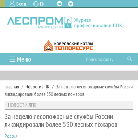
Вход
EN
☰ Меню
ГЛАВНАЯ
РУБРИКИ И ТЕМЫ
Главная
Новости ЛПК
За неделю лесопожарные службы России
РУБРИКИ ЖУРНАЛА
НОВОСТИ
ликвидировали более 530 лесных пожаров
ЛЕСНОЕ ХОЗЯЙСТВО
КАЛЕНДАРЬ СОБЫТИЙ
ПРОЕКТЫ ЛПИ
НОВОСТИ ЛПК
ЛЕСОЗАГОТОВКА
НОВОСТИ ЛПК
АНАЛИТИКА
АРХИВ
За неделю лесопожарные службы России
ЛЕСОПИЛЕНИЕ
НОВОСТИ ЖУРНАЛА
ПРЕДПРИЯТИЯ ЛПК
АРХИВ ЖУРНАЛОВ
ликвидировали более 530 лесных пожаров
О ЖУРНАЛЕ
ДЕРЕВООБРАБОТКА
НОВОСТИ КОМПАНИЙ
ЛЕСНЫЕ РЕГИОНЫ РОССИИ
СТАТЬИ
ПОДПИСКА
РЕКЛАМОДАТЕЛЯМ
Россия