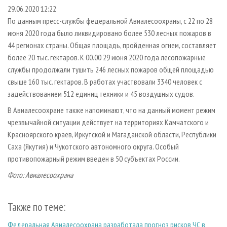
СУШКА ДРЕВЕСИНЫ
ПЕРСОНЫ
КОНТАКТЫ
РЕКЛАМА
29.06.2020 12:22
По данным пресс-службы федеральной Авиалесоохраны, с 22 по 28
ПРОИЗВОДСТВО ДРЕВЕСНЫХ ПЛИТ
МОБИЛЬНЫЕ ВЫСТАВКИ
РЕКЛАМА НА САЙТЕ
июня 2020 года было ликвидировано более 530 лесных пожаров в
ДЕРЕВЯННОЕ ДОМОСТРОЕНИЕ
ОФИЦИАЛЬНЫЕ ДЕЛЕГАЦИИ
44 регионах страны. Общая площадь, пройденная огнем, составляет
ПРОИЗВОДСТВО МЕБЕЛИ
более 20 тыс. гектаров. К 00.00 29 июня 2020 года лесопожарные
ПРИОРИТЕТНЫЕ ИНВЕСТПРОЕКТЫ
службы продолжали тушить 246 лесных пожаров общей площадью
БИОЭНЕРГЕТИКА
RUSSIAN FORESTRY REVIEW
свыше 160 тыс. гектаров. В работах участвовали 3340 человек с
ЦБП
ГАЗЕТА ЛЕСПРОМФОРУМ
задействованием 512 единиц техники и 45 воздушных судов.
ИНСТРУМЕНТ И МАТЕРИАЛЫ
БИБЛИОТЕКА СПЕЦИАЛИСТА
В Авиалесоохране также напоминают, что на данный момент режим
чрезвычайной ситуации действует на территориях Камчатского и
Красноярского краев, Иркутской и Магаданской области, Республики
Саха (Якутия) и Чукотского автономного округа. Особый
противопожарный режим введен в 50 субъектах России.
Фото: Авиалесоохрана
Также по теме:
Федеральная Авиалесоохрана разработала прогноз рисков ЧС в