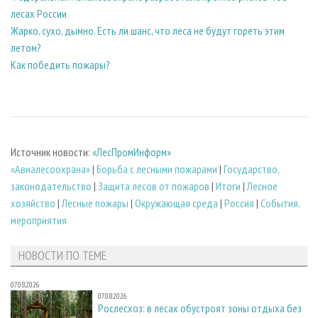
лесах России
Жарко, сухо, дымно. Есть ли шанс, что леса не будут гореть этим
летом?
Как победить пожары?
Источник новости:
«ЛесПромИнформ»
«Авиалесоохрана»
|
Борьба с лесными пожарами
|
Государство,
законодательство
|
Защита лесов от пожаров
|
Итоги
|
Лесное
хозяйство
|
Лесные пожары
|
Окружающая среда
|
Россия
|
События,
мероприятия
НОВОСТИ ПО ТЕМЕ
07.08.2026
07.08.2026
Рослесхоз: в лесах обустроят зоны отдыха без