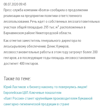
СУШКА ДРЕВЕСИНЫ
ПЕРСОНЫ
КОНТАКТЫ
РЕКЛАМА
08.07.2020 09:43
Пресс-служба компании «Волга» сообщила о продолжении
ПРОИЗВОДСТВО ДРЕВЕСНЫХ ПЛИТ
МОБИЛЬНЫЕ ВЫСТАВКИ
РЕКЛАМА НА САЙТЕ
реализации на предприятии политики ответственного
ДЕРЕВЯННОЕ ДОМОСТРОЕНИЕ
ОФИЦИАЛЬНЫЕ ДЕЛЕГАЦИИ
лесопользования. Речь идет о собственных лесозаготовительных
ПРОИЗВОДСТВО МЕБЕЛИ
участках общей площадью 293 тыс. м³, расположенных в
ПРИОРИТЕТНЫЕ ИНВЕСТПРОЕКТЫ
Варнавинском районе Нижегородской области.
БИОЭНЕРГЕТИКА
RUSSIAN FORESTRY REVIEW
Как отметил заместитель генерального директора по
ЦБП
ГАЗЕТА ЛЕСПРОМФОРУМ
лесысырьевому обеспечению Денис Кумиров,
ИНСТРУМЕНТ И МАТЕРИАЛЫ
БИБЛИОТЕКА СПЕЦИАЛИСТА
лесовосстановительные работы в этом году затронут более 200
гектаров, а в последующие годы площадь лесовосстановления
достигнет 400 гектаров.
Также по теме:
Юрий Лахтиков: к бизнесу наконец-то повернулись лицом!
Европейская ЦБП. Ключевые показатели
«Хаят Россия» станет крупнейшим производителем бумажной
санитарно-гигиенической продукции в стране