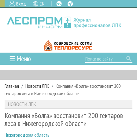
Вход
EN
☰ Меню
ГЛАВНАЯ
РУБРИКИ И ТЕМЫ
Главная
Новости ЛПК
Компания «Волга» восстановит 200
РУБРИКИ ЖУРНАЛА
НОВОСТИ
гектаров леса в Нижегородской области
ЛЕСНОЕ ХОЗЯЙСТВО
КАЛЕНДАРЬ СОБЫТИЙ
ПРОЕКТЫ ЛПИ
НОВОСТИ ЛПК
ЛЕСОЗАГОТОВКА
НОВОСТИ ЛПК
АНАЛИТИКА
АРХИВ
Компания «Волга» восстановит 200 гектаров
ЛЕСОПИЛЕНИЕ
НОВОСТИ ЖУРНАЛА
ПРЕДПРИЯТИЯ ЛПК
АРХИВ ЖУРНАЛОВ
леса в Нижегородской области
О ЖУРНАЛЕ
ДЕРЕВООБРАБОТКА
НОВОСТИ КОМПАНИЙ
ЛЕСНЫЕ РЕГИОНЫ РОССИИ
СТАТЬИ
ПОДПИСКА
РЕКЛАМОДАТЕЛЯМ
Нижегородская область