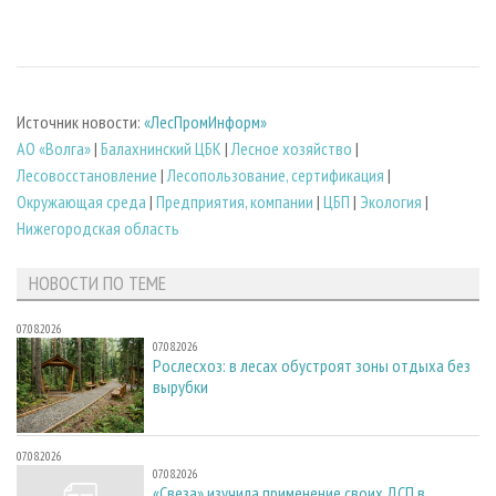
Источник новости:
«ЛесПромИнформ»
АО «Волга»
|
Балахнинский ЦБК
|
Лесное хозяйство
|
Лесовосстановление
|
Лесопользование, сертификация
|
Окружающая среда
|
Предприятия, компании
|
ЦБП
|
Экология
|
Нижегородская область
НОВОСТИ ПО ТЕМЕ
07.08.2026
07.08.2026
Рослесхоз: в лесах обустроят зоны отдыха без
вырубки
07.08.2026
07.08.2026
«Свеза» изучила применение своих ДСП в