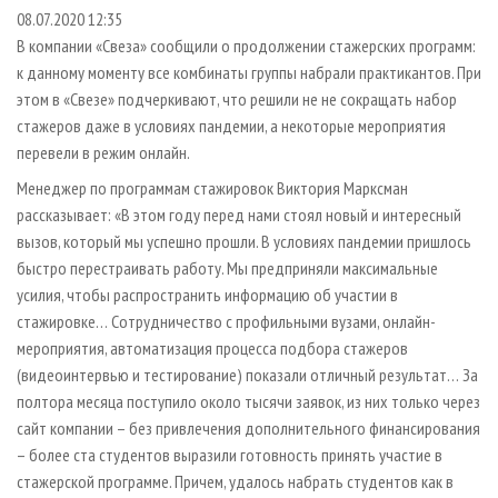
СУШКА ДРЕВЕСИНЫ
ПЕРСОНЫ
КОНТАКТЫ
РЕКЛАМА
08.07.2020 12:35
В компании «Свеза» сообщили о продолжении стажерских программ:
ПРОИЗВОДСТВО ДРЕВЕСНЫХ ПЛИТ
МОБИЛЬНЫЕ ВЫСТАВКИ
РЕКЛАМА НА САЙТЕ
к данному моменту все комбинаты группы набрали практикантов. При
ДЕРЕВЯННОЕ ДОМОСТРОЕНИЕ
ОФИЦИАЛЬНЫЕ ДЕЛЕГАЦИИ
этом в «Свезе» подчеркивают, что решили не не сокращать набор
ПРОИЗВОДСТВО МЕБЕЛИ
стажеров даже в условиях пандемии, а некоторые мероприятия
ПРИОРИТЕТНЫЕ ИНВЕСТПРОЕКТЫ
перевели в режим онлайн.
БИОЭНЕРГЕТИКА
RUSSIAN FORESTRY REVIEW
Менеджер по программам стажировок Виктория Марксман
ЦБП
ГАЗЕТА ЛЕСПРОМФОРУМ
рассказывает: «В этом году перед нами стоял новый и интересный
ИНСТРУМЕНТ И МАТЕРИАЛЫ
БИБЛИОТЕКА СПЕЦИАЛИСТА
вызов, который мы успешно прошли. В условиях пандемии пришлось
быстро перестраивать работу. Мы предприняли максимальные
усилия, чтобы распространить информацию об участии в
стажировке… Сотрудничество с профильными вузами, онлайн-
мероприятия, автоматизация процесса подбора стажеров
(видеоинтервью и тестирование) показали отличный результат… За
полтора месяца поступило около тысячи заявок, из них только через
сайт компании – без привлечения дополнительного финансирования
– более ста студентов выразили готовность принять участие в
стажерской программе. Причем, удалось набрать студентов как в