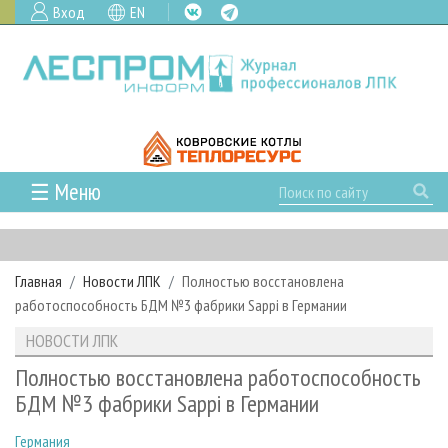
Вход
EN
☰ Меню
ГЛАВНАЯ
РУБРИКИ И ТЕМЫ
Главная
Новости ЛПК
Полностью восстановлена
РУБРИКИ ЖУРНАЛА
НОВОСТИ
работоспособность БДМ №3 фабрики Sappi в Германии
ЛЕСНОЕ ХОЗЯЙСТВО
КАЛЕНДАРЬ СОБЫТИЙ
ПРОЕКТЫ ЛПИ
НОВОСТИ ЛПК
ЛЕСОЗАГОТОВКА
НОВОСТИ ЛПК
АНАЛИТИКА
АРХИВ
Полностью восстановлена работоспособность
ЛЕСОПИЛЕНИЕ
НОВОСТИ ЖУРНАЛА
ПРЕДПРИЯТИЯ ЛПК
АРХИВ ЖУРНАЛОВ
БДМ №3 фабрики Sappi в Германии
О ЖУРНАЛЕ
ДЕРЕВООБРАБОТКА
НОВОСТИ КОМПАНИЙ
ЛЕСНЫЕ РЕГИОНЫ РОССИИ
СТАТЬИ
ПОДПИСКА
РЕКЛАМОДАТЕЛЯМ
Германия