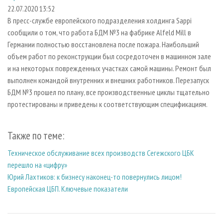
СУШКА ДРЕВЕСИНЫ
ПЕРСОНЫ
КОНТАКТЫ
РЕКЛАМА
22.07.2020 13:52
В пресс-службе европейского подразделения холдинга Sappi
ПРОИЗВОДСТВО ДРЕВЕСНЫХ ПЛИТ
МОБИЛЬНЫЕ ВЫСТАВКИ
РЕКЛАМА НА САЙТЕ
сообщили о том, что работа БДМ №3 на фабрике Alfeld Mill в
ДЕРЕВЯННОЕ ДОМОСТРОЕНИЕ
ОФИЦИАЛЬНЫЕ ДЕЛЕГАЦИИ
Германии полностью восстановлена после пожара. Наибольший
ПРОИЗВОДСТВО МЕБЕЛИ
объем работ по реконструкции был сосредоточен в машинном зале
ПРИОРИТЕТНЫЕ ИНВЕСТПРОЕКТЫ
и на некоторых поврежденных участках самой машины. Ремонт был
БИОЭНЕРГЕТИКА
RUSSIAN FORESTRY REVIEW
выполнен командой внутренних и внешних работников. Перезапуск
ЦБП
ГАЗЕТА ЛЕСПРОМФОРУМ
БДМ №3 прошел по плану, все производственные циклы тщательно
протестированы и приведены к соответствующим спецификациям.
ИНСТРУМЕНТ И МАТЕРИАЛЫ
БИБЛИОТЕКА СПЕЦИАЛИСТА
Также по теме:
Техническое обслуживание всех производств Сегежского ЦБК
перешло на «цифру»
Юрий Лахтиков: к бизнесу наконец-то повернулись лицом!
Европейская ЦБП. Ключевые показатели