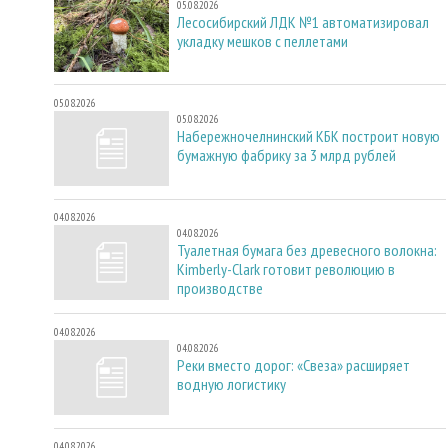
05.08.2026
Лесосибирский ЛДК №1 автоматизировал
укладку мешков с пеллетами
05.08.2026
05.08.2026
Набережночелнинский КБК построит новую
бумажную фабрику за 3 млрд рублей
04.08.2026
04.08.2026
Туалетная бумага без древесного волокна:
Kimberly-Clark готовит революцию в
производстве
04.08.2026
04.08.2026
Реки вместо дорог: «Свеза» расширяет
водную логистику
04.08.2026