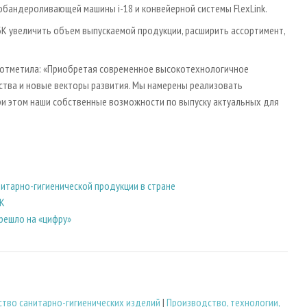
й обандероливающей машины i-18 и конвейерной системы FlexLink.
К увеличить объем выпускаемой продукции, расширить ассортимент,
 отметила: «Приобретая современное высокотехнологичное
ства и новые векторы развития. Мы намерены реализовать
при этом наши собственные возможности по выпуску актуальных для
итарно-гигиенической продукции в стране
БК
решло на «цифру»
тво санитарно-гигиенических изделий
|
Производство, технологии,