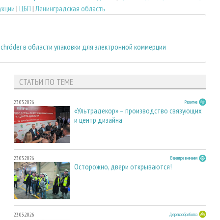
укции
|
ЦБП
|
Ленинградская область
Schröder в области упаковки для электронной коммерции
СТАТЬИ ПО ТЕМЕ
23.03.2026
Развитие
«Ультрадекор» – производство связующих
и центр дизайна
23.03.2026
В центре внимания
Осторожно, двери открываются!
23.03.2026
Деревообработка