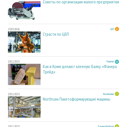
Советы по организации малого предприятия
23.03.2026
ЦБП
Страсти по ЦБП
28.11.2025
Развитие
Как в Коми делают клееную балку. «Фанера
Трейд»
28.11.2025
Лесопиление
Northsaw. Пакетоформирующие машины
28.11.2025
Деревообработка