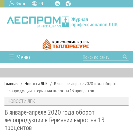
Вход
EN
☰ Меню
ГЛАВНАЯ
РУБРИКИ И ТЕМЫ
Главная
Новости ЛПК
В январе-апреле 2020 года оборот
РУБРИКИ ЖУРНАЛА
НОВОСТИ
лесопродукции в Германии вырос на 13 процентов
ЛЕСНОЕ ХОЗЯЙСТВО
КАЛЕНДАРЬ СОБЫТИЙ
ПРОЕКТЫ ЛПИ
НОВОСТИ ЛПК
ЛЕСОЗАГОТОВКА
НОВОСТИ ЛПК
АНАЛИТИКА
АРХИВ
В январе-апреле 2020 года оборот
ЛЕСОПИЛЕНИЕ
НОВОСТИ ЖУРНАЛА
ПРЕДПРИЯТИЯ ЛПК
АРХИВ ЖУРНАЛОВ
лесопродукции в Германии вырос на 13
О ЖУРНАЛЕ
процентов
ДЕРЕВООБРАБОТКА
НОВОСТИ КОМПАНИЙ
ЛЕСНЫЕ РЕГИОНЫ РОССИИ
СТАТЬИ
ПОДПИСКА
РЕКЛАМОДАТЕЛЯМ