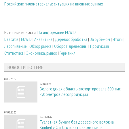
Российские пиломатериалы: ситуация на внешних рынках
Источник новости:
По информации EUWID
Destatis
|
EUWID
|
Аналитика
|
Деревообработка
|
За рубежом
|
Итоги
|
Лесопиление
|
Обзор рынка
|
Оборот древесины
|
Продукция
|
Статистика
|
Экономика, рынок
|
Германия
НОВОСТИ ПО ТЕМЕ
07.08.2026
07.08.2026
Вологодская область экспортировала 800 тыс.
кубометров лесопродукции
04.08.2026
04.08.2026
Туалетная бумага без древесного волокна:
Kimberly-Clark готовит революцию в