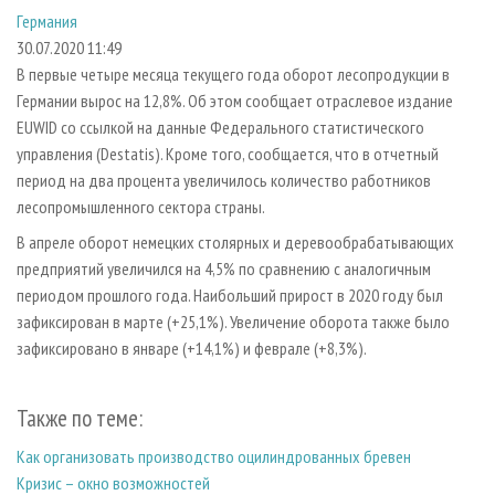
СУШКА ДРЕВЕСИНЫ
ПЕРСОНЫ
КОНТАКТЫ
РЕКЛАМА
Германия
30.07.2020 11:49
ПРОИЗВОДСТВО ДРЕВЕСНЫХ ПЛИТ
МОБИЛЬНЫЕ ВЫСТАВКИ
РЕКЛАМА НА САЙТЕ
В первые четыре месяца текущего года оборот лесопродукции в
ДЕРЕВЯННОЕ ДОМОСТРОЕНИЕ
ОФИЦИАЛЬНЫЕ ДЕЛЕГАЦИИ
Германии вырос на 12,8%. Об этом сообщает отраслевое издание
ПРОИЗВОДСТВО МЕБЕЛИ
ПРИОРИТЕТНЫЕ ИНВЕСТПРОЕКТЫ
EUWID со ссылкой на данные Федерального статистического
управления (Destatis). Кроме того, сообщается, что в отчетный
БИОЭНЕРГЕТИКА
RUSSIAN FORESTRY REVIEW
период на два процента увеличилось количество работников
ЦБП
ГАЗЕТА ЛЕСПРОМФОРУМ
лесопромышленного сектора страны.
ИНСТРУМЕНТ И МАТЕРИАЛЫ
БИБЛИОТЕКА СПЕЦИАЛИСТА
В апреле оборот немецких столярных и деревообрабатывающих
предприятий увеличился на 4,5% по сравнению с аналогичным
периодом прошлого года. Наибольший прирост в 2020 году был
зафиксирован в марте (+25,1%). Увеличение оборота также было
зафиксировано в январе (+14,1%) и феврале (+8,3%).
Также по теме:
Как организовать производство оцилиндрованных бревен
Кризис – окно возможностей