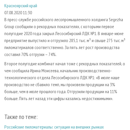
СУШКА ДРЕВЕСИНЫ
ПЕРСОНЫ
КОНТАКТЫ
РЕКЛАМА
Красноярский край
07.08.2020 11:30
ПРОИЗВОДСТВО ДРЕВЕСНЫХ ПЛИТ
МОБИЛЬНЫЕ ВЫСТАВКИ
РЕКЛАМА НА САЙТЕ
В пресс-службе российского лесопромышленного холдинга Segezha
ДЕРЕВЯННОЕ ДОМОСТРОЕНИЕ
ОФИЦИАЛЬНЫЕ ДЕЛЕГАЦИИ
Group сообщили о рекордных показателях, с которыми первое
ПРОИЗВОДСТВО МЕБЕЛИ
ПРИОРИТЕТНЫЕ ИНВЕСТПРОЕКТЫ
полугодие 2020 года закрыл Лесосибирский ЛДК №1. В январе-июне
предприятие выпустило и отгрузило 285,1 тыс. м³ и свыше 275 тыс. м³
БИОЭНЕРГЕТИКА
RUSSIAN FORESTRY REVIEW
пиломатериалов соответственно. За пять лет рост производства
ЦБП
ГАЗЕТА ЛЕСПРОМФОРУМ
составил 70% отгрузки – 74%.
ИНСТРУМЕНТ И МАТЕРИАЛЫ
БИБЛИОТЕКА СПЕЦИАЛИСТА
Второе полугодие комбинат начал тоже с рекордных показателей, о
чем сообщила Ирина Моисеева, начальник производственно-
технологического отдела Лесосибирского ЛДК №1: «В июле наше
производство не сбавило темп, мы произвели продукции на 3%
больше, чем в июле прошлого года. Отгрузили продукции на 11%
больше. Пять лет назад эти цифры казались недостижимыми».
Также по теме:
Российские пиломатериалы: ситуация на внешних рынках