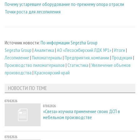
Почему устаревшее оборудование по-прежнему опора отрасли
Точки роста для лесопиления
Источник новости:
По информации Segezha Group
Segezha Group
|
Аналитика
|
АО «Лесосибирский ЛДК №1»
|
Итоги
|
Лесопиление
|
Пиломатериалы
|
Предприятия, компании
|
Продукция
|
Производство пиломатериалов
|
Статистика
|
Увеличение объемов
производства
|
Красноярский край
НОВОСТИ ПО ТЕМЕ
07.08.2026
07.08.2026
«Свеза» изучила применение своих ДСП в
мебельном производстве
07.08.2026