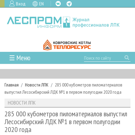
Вход
EN
☰ Меню
ГЛАВНАЯ
РУБРИКИ И ТЕМЫ
Главная
Новости ЛПК
285 000 кубометров пиломатериалов
РУБРИКИ ЖУРНАЛА
НОВОСТИ
выпустил Лесосибирский ЛДК №1 в первом полугодии 2020 года
ЛЕСНОЕ ХОЗЯЙСТВО
КАЛЕНДАРЬ СОБЫТИЙ
ПРОЕКТЫ ЛПИ
НОВОСТИ ЛПК
ЛЕСОЗАГОТОВКА
НОВОСТИ ЛПК
АНАЛИТИКА
АРХИВ
285 000 кубометров пиломатериалов выпустил
ЛЕСОПИЛЕНИЕ
НОВОСТИ ЖУРНАЛА
ПРЕДПРИЯТИЯ ЛПК
АРХИВ ЖУРНАЛОВ
Лесосибирский ЛДК №1 в первом полугодии
О ЖУРНАЛЕ
2020 года
ДЕРЕВООБРАБОТКА
НОВОСТИ КОМПАНИЙ
ЛЕСНЫЕ РЕГИОНЫ РОССИИ
СТАТЬИ
ПОДПИСКА
РЕКЛАМОДАТЕЛЯМ