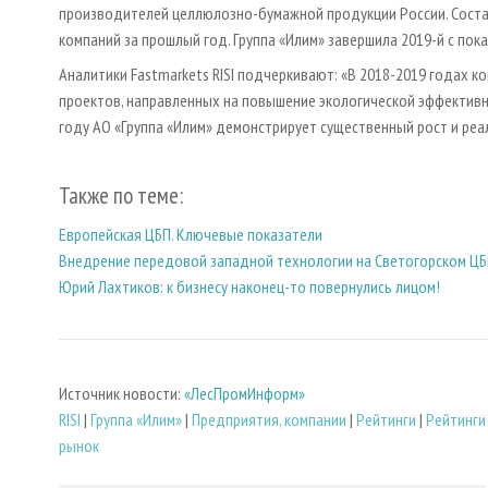
производителей целлюлозно-бумажной продукции России. Состав
компаний за прошлый год. Группа «Илим» завершила 2019-й с пок
Аналитики Fastmarkets RISI подчеркивают: «В 2018-2019 годах 
проектов, направленных на повышение экологической эффективно
году АО «Группа «Илим» демонстрирует существенный рост и ре
Также по теме:
Европейская ЦБП. Ключевые показатели
Внедрение передовой западной технологии на Светогорском Ц
Юрий Лахтиков: к бизнесу наконец-то повернулись лицом!
Источник новости:
«ЛесПромИнформ»
RISI
|
Группа «Илим»
|
Предприятия, компании
|
Рейтинги
|
Рейтинги
рынок