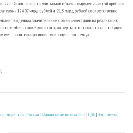
ляя рейтинг, эксперты учитывали объемы выручек и чистой прибыли
азателями 124,07 млрд рублей и 21,3 млрд рублей соответственно.
компания выделила значительный объем инвестиций на реализацию
сти комбинатов». Кроме того, эксперты отметили, что «и в текущем
ализует значительную инвестиционную программу».
БК
 предприятий
|
Россия
|
Финансовые показатели
|
ЦБП
|
Экономика,