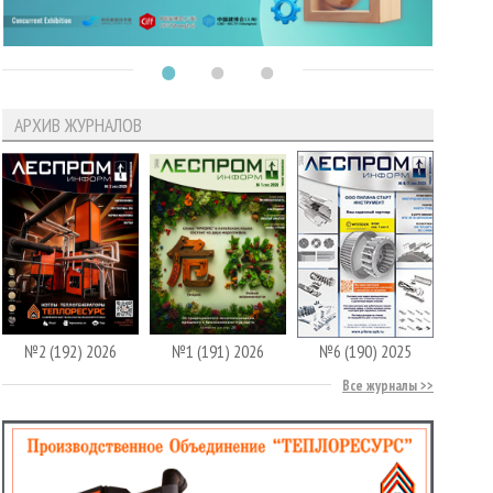
АРХИВ ЖУРНАЛОВ
№2 (192) 2026
№1 (191) 2026
№6 (190) 2025
Все журналы