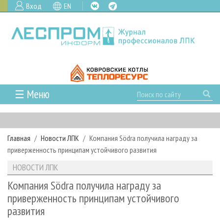
Вход
EN
☰ Меню
ГЛАВНАЯ
РУБРИКИ И ТЕМЫ
Главная
Новости ЛПК
Компания Södra получила награду за
РУБРИКИ ЖУРНАЛА
НОВОСТИ
приверженность принципам устойчивого развития
ЛЕСНОЕ ХОЗЯЙСТВО
КАЛЕНДАРЬ СОБЫТИЙ
ПРОЕКТЫ ЛПИ
НОВОСТИ ЛПК
ЛЕСОЗАГОТОВКА
НОВОСТИ ЛПК
АНАЛИТИКА
АРХИВ
Компания Södra получила награду за
ЛЕСОПИЛЕНИЕ
НОВОСТИ ЖУРНАЛА
ПРЕДПРИЯТИЯ ЛПК
АРХИВ ЖУРНАЛОВ
приверженность принципам устойчивого
О ЖУРНАЛЕ
развития
ДЕРЕВООБРАБОТКА
НОВОСТИ КОМПАНИЙ
ЛЕСНЫЕ РЕГИОНЫ РОССИИ
СТАТЬИ
ПОДПИСКА
РЕКЛАМОДАТЕЛЯМ