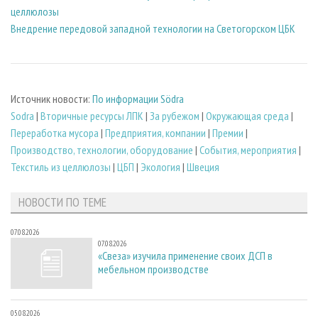
целлюлозы
Внедрение передовой западной технологии на Светогорском ЦБК
Источник новости:
По информации Södra
Sodra
|
Вторичные ресурсы ЛПК
|
За рубежом
|
Окружающая среда
|
Переработка мусора
|
Предприятия, компании
|
Премии
|
Производство, технологии, оборудование
|
События, мероприятия
|
Текстиль из целлюлозы
|
ЦБП
|
Экология
|
Швеция
НОВОСТИ ПО ТЕМЕ
07.08.2026
07.08.2026
«Свеза» изучила применение своих ДСП в
мебельном производстве
05.08.2026