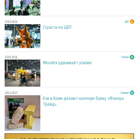
23.03.2026
ЦБП
Страсти по ЦБП
23.03.2026
События
Woodex удваивает усилия
28.11.2025
Развитие
Как в Коми делают клееную балку. «Фанера
Трейд»