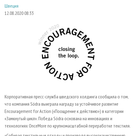
СУШКА ДРЕВЕСИНЫ
ПЕРСОНЫ
КОНТАКТЫ
РЕКЛАМА
Швеция
12.08.2020 08:33
ПРОИЗВОДСТВО ДРЕВЕСНЫХ ПЛИТ
МОБИЛЬНЫЕ ВЫСТАВКИ
РЕКЛАМА НА САЙТЕ
ДЕРЕВЯННОЕ ДОМОСТРОЕНИЕ
ОФИЦИАЛЬНЫЕ ДЕЛЕГАЦИИ
ПРОИЗВОДСТВО МЕБЕЛИ
ПРИОРИТЕТНЫЕ ИНВЕСТПРОЕКТЫ
БИОЭНЕРГЕТИКА
RUSSIAN FORESTRY REVIEW
ЦБП
ГАЗЕТА ЛЕСПРОМФОРУМ
ИНСТРУМЕНТ И МАТЕРИАЛЫ
БИБЛИОТЕКА СПЕЦИАЛИСТА
Корпоративная пресс-служба шведского холдинга сообщила о том,
что компания Södra выиграла награду за устойчивое развитие
Encouragement for Action («Поощрение к действию») в категории
«Замкнутый цикл». Победа Södra основана на инновациях и
технологиях OnceMore по крупномасштабной переработке текстиля.
«Собирая текстильные отходы и производя высококачественную