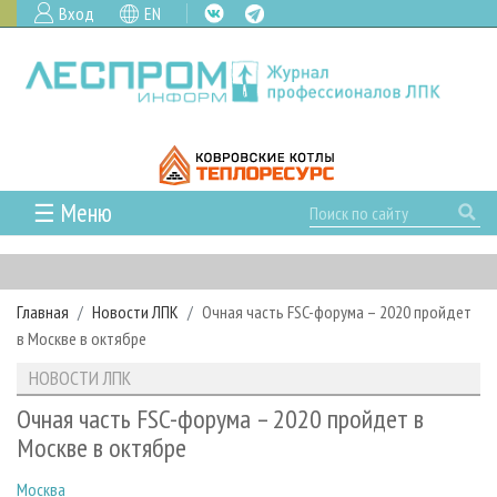
Вход
EN
☰ Меню
ГЛАВНАЯ
РУБРИКИ И ТЕМЫ
Главная
Новости ЛПК
Очная часть FSC-форума – 2020 пройдет
РУБРИКИ ЖУРНАЛА
НОВОСТИ
в Москве в октябре
ЛЕСНОЕ ХОЗЯЙСТВО
КАЛЕНДАРЬ СОБЫТИЙ
ПРОЕКТЫ ЛПИ
НОВОСТИ ЛПК
ЛЕСОЗАГОТОВКА
НОВОСТИ ЛПК
АНАЛИТИКА
АРХИВ
Очная часть FSC-форума – 2020 пройдет в
ЛЕСОПИЛЕНИЕ
НОВОСТИ ЖУРНАЛА
ПРЕДПРИЯТИЯ ЛПК
АРХИВ ЖУРНАЛОВ
Москве в октябре
О ЖУРНАЛЕ
ДЕРЕВООБРАБОТКА
НОВОСТИ КОМПАНИЙ
ЛЕСНЫЕ РЕГИОНЫ РОССИИ
СТАТЬИ
ПОДПИСКА
РЕКЛАМОДАТЕЛЯМ
Москва