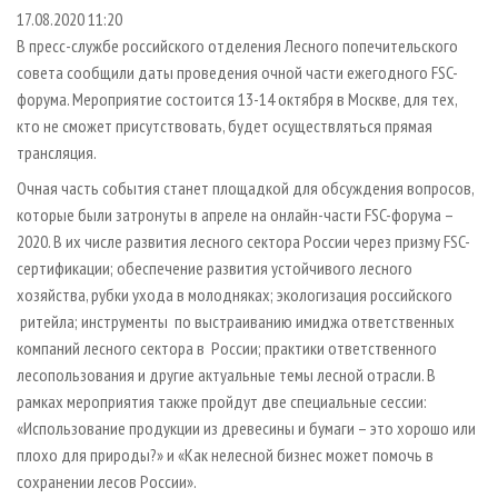
СУШКА ДРЕВЕСИНЫ
ПЕРСОНЫ
КОНТАКТЫ
РЕКЛАМА
17.08.2020 11:20
В пресс-службе российского отделения Лесного попечительского
ПРОИЗВОДСТВО ДРЕВЕСНЫХ ПЛИТ
МОБИЛЬНЫЕ ВЫСТАВКИ
РЕКЛАМА НА САЙТЕ
совета сообщили даты проведения очной части ежегодного FSC-
ДЕРЕВЯННОЕ ДОМОСТРОЕНИЕ
ОФИЦИАЛЬНЫЕ ДЕЛЕГАЦИИ
форума. Мероприятие состоится 13-14 октября в Москве, для тех,
ПРОИЗВОДСТВО МЕБЕЛИ
кто не сможет присутствовать, будет осуществляться прямая
ПРИОРИТЕТНЫЕ ИНВЕСТПРОЕКТЫ
трансляция.
БИОЭНЕРГЕТИКА
RUSSIAN FORESTRY REVIEW
Очная часть события станет площадкой для обсуждения вопросов,
ЦБП
ГАЗЕТА ЛЕСПРОМФОРУМ
которые были затронуты в апреле на онлайн-части FSC-форума –
ИНСТРУМЕНТ И МАТЕРИАЛЫ
БИБЛИОТЕКА СПЕЦИАЛИСТА
2020. В их числе развития лесного сектора России через призму FSC-
сертификации; обеспечение развития устойчивого лесного
хозяйства, рубки ухода в молодняках; экологизация российского
ритейла; инструменты по выстраиванию имиджа ответственных
компаний лесного сектора в России; практики ответственного
лесопользования и другие актуальные темы лесной отрасли. В
рамках мероприятия также пройдут две специальные сессии:
«Использование продукции из древесины и бумаги – это хорошо или
плохо для природы?» и «Как нелесной бизнес может помочь в
сохранении лесов России».