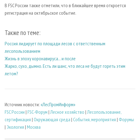
В FSC России также отметили, что в ближайшее время откроется
регистрация на октябрьское событие.
Также по теме:
Россия лидирует по площади лесов с ответственным
лесопользованием
Жизнь в эпоху коронавируса... и после
Жарко, сухо, дымно. Есть ли шанс, что леса не будут гореть этим
летом?
Источник новости:
«ЛесПромИнформ»
FSC России
|
FSC-Форум
|
Лесное хозяйство
|
Лесопользование,
сертификация
|
Окружающая среда
|
События, мероприятия
|
Форумы
|
Экология
|
Москва