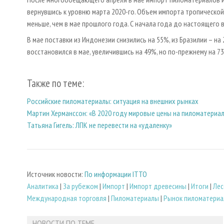
вернувшись к уровню марта 2020-го. Объем импорта тропической 
меньше, чем в мае прошлого года. С начала года до настоящего 
В мае поставки из Индонезии снизились на 55%, из Бразилии – на
восстановился в мае, увеличившись на 49%, но по-прежнему на 73
Также по теме:
Российские пиломатериалы: ситуация на внешних рынках
Мартин Херманссон: «В 2020 году мировые цены на пиломатериа
Татьяна Гигель: ЛПК не перевести на «удаленку»
Источник новости:
По информации ITTO
Аналитика
|
За рубежом
|
Импорт
|
Импорт древесины
|
Итоги
|
Лес
Международная торговля
|
Пиломатериалы
|
Рынок пиломатериа
НОВОСТИ ПО ТЕМЕ