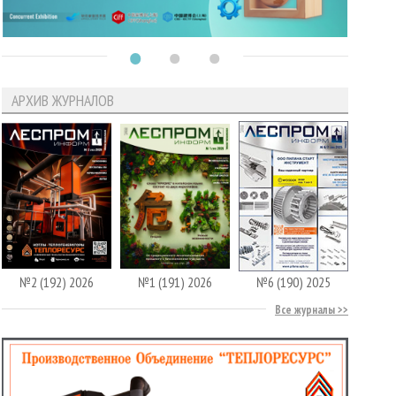
АРХИВ ЖУРНАЛОВ
№2 (192) 2026
№1 (191) 2026
№6 (190) 2025
Все журналы