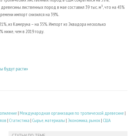
древесины лиственных пород в мае составил 39 тыс. м³, что на 45%
времени импорт снизился на 39%.
 21%, из Камеруна – на 35%. Импорт из Эквадора несколько
% ниже, чем в 2019 году.
лы будут расти»
опиление
|
Международная организация по тропической древесине
|
лов
|
Статистика
|
Сырье, материалы
|
Экономика, рынок
|
США
СТАТЬИ ПО ТЕМЕ