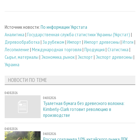
Источник новости:
По информации Укрстата
Аналитика
|
Государственная служба статистики Украины (Укрстат)
|
Деревообработка
|
За рубежом
|
Импорт
|
Импорт древесины
|
Итоги
|
Лесопиление
|
Международная торговля
|
Продукция
|
Статистика
|
Сырье, материалы
|
Экономика, рынок
|
Экспорт
|
Экспорт древесины
|
Украина
НОВОСТИ ПО ТЕМЕ
04.08.2026
04.08.2026
Туалетная бумага без древесного волокна:
Kimberly-Clark готовит революцию в
производстве
04.08.2026
04.08.2026
Россия сохранила 10% китайского рынка ЛПК