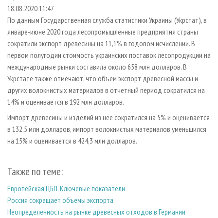
СУШКА ДРЕВЕСИНЫ
ПЕРСОНЫ
КОНТАКТЫ
РЕКЛАМА
18.08.2020 11:47
По данным Государственная служба статистики Украины (Укрстат), в
ПРОИЗВОДСТВО ДРЕВЕСНЫХ ПЛИТ
МОБИЛЬНЫЕ ВЫСТАВКИ
РЕКЛАМА НА САЙТЕ
январе-июне 2020 года лесопромышленные предприятия страны
ДЕРЕВЯННОЕ ДОМОСТРОЕНИЕ
ОФИЦИАЛЬНЫЕ ДЕЛЕГАЦИИ
сократили экспорт древесины на 11,1% в годовом исчислении. В
ПРОИЗВОДСТВО МЕБЕЛИ
первом полугодии стоимость украинских поставок лесопродукции на
ПРИОРИТЕТНЫЕ ИНВЕСТПРОЕКТЫ
международные рынки составила около 658 млн долларов. В
БИОЭНЕРГЕТИКА
RUSSIAN FORESTRY REVIEW
Укрстате также отмечают, что объем экспорт древесной массы и
ЦБП
ГАЗЕТА ЛЕСПРОМФОРУМ
других волокнистых материалов в отчетный период сократился на
14% и оценивается в 192 млн долларов.
ИНСТРУМЕНТ И МАТЕРИАЛЫ
БИБЛИОТЕКА СПЕЦИАЛИСТА
Импорт древесины и изделий из нее сократился на 5% и оценивается
в 132,5 млн долларов, импорт волокнистых материалов уменьшился
на 15% и оценивается в 424,3 млн долларов.
Также по теме:
Европейская ЦБП. Ключевые показатели
Россия сокращает объемы экспорта
Неопределенность на рынке древесных отходов в Германии