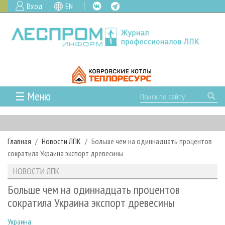
Вход
EN
☰ Меню
ГЛАВНАЯ
РУБРИКИ И ТЕМЫ
Главная
Новости ЛПК
Больше чем на одиннадцать процентов
РУБРИКИ ЖУРНАЛА
НОВОСТИ
сократила Украина экспорт древесины
ЛЕСНОЕ ХОЗЯЙСТВО
КАЛЕНДАРЬ СОБЫТИЙ
ПРОЕКТЫ ЛПИ
НОВОСТИ ЛПК
ЛЕСОЗАГОТОВКА
НОВОСТИ ЛПК
АНАЛИТИКА
АРХИВ
Больше чем на одиннадцать процентов
ЛЕСОПИЛЕНИЕ
НОВОСТИ ЖУРНАЛА
ПРЕДПРИЯТИЯ ЛПК
АРХИВ ЖУРНАЛОВ
сократила Украина экспорт древесины
О ЖУРНАЛЕ
ДЕРЕВООБРАБОТКА
НОВОСТИ КОМПАНИЙ
ЛЕСНЫЕ РЕГИОНЫ РОССИИ
СТАТЬИ
ПОДПИСКА
РЕКЛАМОДАТЕЛЯМ
Украина