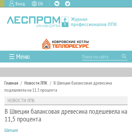
Вход
EN
☰ Меню
ГЛАВНАЯ
РУБРИКИ И ТЕМЫ
Главная
Новости ЛПК
В Швеции балансовая древесина
РУБРИКИ ЖУРНАЛА
НОВОСТИ
подешевела на 11,5 процента
ЛЕСНОЕ ХОЗЯЙСТВО
КАЛЕНДАРЬ СОБЫТИЙ
ПРОЕКТЫ ЛПИ
НОВОСТИ ЛПК
ЛЕСОЗАГОТОВКА
НОВОСТИ ЛПК
АНАЛИТИКА
АРХИВ
В Швеции балансовая древесина подешевела на
ЛЕСОПИЛЕНИЕ
НОВОСТИ ЖУРНАЛА
ПРЕДПРИЯТИЯ ЛПК
АРХИВ ЖУРНАЛОВ
11,5 процента
О ЖУРНАЛЕ
ДЕРЕВООБРАБОТКА
НОВОСТИ КОМПАНИЙ
ЛЕСНЫЕ РЕГИОНЫ РОССИИ
СТАТЬИ
ПОДПИСКА
РЕКЛАМОДАТЕЛЯМ
Швеция