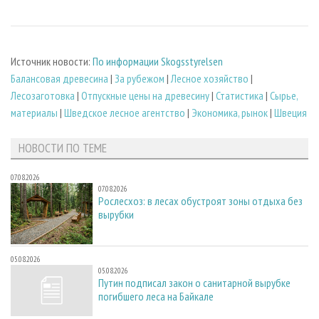
Источник новости:
По информации Skogsstyrelsen
Балансовая древесина
|
За рубежом
|
Лесное хозяйство
|
Лесозаготовка
|
Отпускные цены на древесину
|
Статистика
|
Сырье,
материалы
|
Шведское лесное агентство
|
Экономика, рынок
|
Швеция
НОВОСТИ ПО ТЕМЕ
07.08.2026
07.08.2026
Рослесхоз: в лесах обустроят зоны отдыха без
вырубки
05.08.2026
05.08.2026
Путин подписал закон о санитарной вырубке
погибшего леса на Байкале