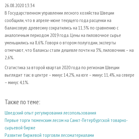
СУШКА ДРЕВЕСИНЫ
ПЕРСОНЫ
КОНТАКТЫ
РЕКЛАМА
26.08.2020 13:34
В Государственном управлении лесного хозяйства Швеции
ПРОИЗВОДСТВО ДРЕВЕСНЫХ ПЛИТ
МОБИЛЬНЫЕ ВЫСТАВКИ
РЕКЛАМА НА САЙТЕ
сообщили, что в апреле-июне текущего года расценки на
ДЕРЕВЯННОЕ ДОМОСТРОЕНИЕ
ОФИЦИАЛЬНЫЕ ДЕЛЕГАЦИИ
балансовую древесину сократились на 11,5% по сравнению с
ПРОИЗВОДСТВО МЕБЕЛИ
аналогичным периодом 2019 года. Цены на пиловочное сырье
ПРИОРИТЕТНЫЕ ИНВЕСТПРОЕКТЫ
уменьшились на 8,6%. Говоря о втором полугодии, эксперты
БИОЭНЕРГЕТИКА
RUSSIAN FORESTRY REVIEW
отмечают, что балансы стали дешевле почти на 3%, пиловочник – на
ЦБП
ГАЗЕТА ЛЕСПРОМФОРУМ
2,6%.
ИНСТРУМЕНТ И МАТЕРИАЛЫ
БИБЛИОТЕКА СПЕЦИАЛИСТА
Статистика за второй квартал 2020 года по регионам Швеции
выглядит так: в центре – минус 14,2%, на юге – минус 11,4%, на севере
– минус 4,1%.
Также по теме:
Шведский опыт регулирования лесопользования
Первые торги тюменским лесом на Санкт-Петербургской товарно-
сырьевой бирже
Развитие биржевой торговли лесоматериалами