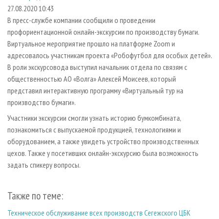
СУШКА ДРЕВЕСИНЫ
ПЕРСОНЫ
КОНТАКТЫ
РЕКЛАМА
27.08.2020 10:43
В пресс-службе компании сообщили о проведении
ПРОИЗВОДСТВО ДРЕВЕСНЫХ ПЛИТ
МОБИЛЬНЫЕ ВЫСТАВКИ
РЕКЛАМА НА САЙТЕ
профориентационной онлайн-экскурсии по производству бумаги.
ДЕРЕВЯННОЕ ДОМОСТРОЕНИЕ
ОФИЦИАЛЬНЫЕ ДЕЛЕГАЦИИ
Виртуальное мероприятие прошло на платформе Zoom и
ПРОИЗВОДСТВО МЕБЕЛИ
адресовалось участникам проекта «Робофутбол для особых детей».
ПРИОРИТЕТНЫЕ ИНВЕСТПРОЕКТЫ
В роли экскурсовода выступил начальник отдела по связям с
БИОЭНЕРГЕТИКА
RUSSIAN FORESTRY REVIEW
общественностью АО «Волга» Алексей Моисеев, который
ЦБП
ГАЗЕТА ЛЕСПРОМФОРУМ
представил интерактивную программу «Виртуальный тур на
производство бумаги».
ИНСТРУМЕНТ И МАТЕРИАЛЫ
БИБЛИОТЕКА СПЕЦИАЛИСТА
Участники экскурсии смогли узнать историю бумкомбината,
познакомиться с выпускаемой продукцией, технологиями и
оборудованием, а также увидеть устройство производственных
цехов. Также у посетивших онлайн-экскурсию была возможность
задать спикеру вопросы.
Также по теме:
Техническое обслуживание всех производств Сегежского ЦБК