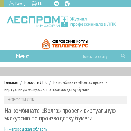
Вход
EN
☰ Меню
ГЛАВНАЯ
РУБРИКИ И ТЕМЫ
Главная
Новости ЛПК
На комбинате «Волга» провели
РУБРИКИ ЖУРНАЛА
НОВОСТИ
виртуальную экскурсию по производству бумаги
ЛЕСНОЕ ХОЗЯЙСТВО
КАЛЕНДАРЬ СОБЫТИЙ
ПРОЕКТЫ ЛПИ
НОВОСТИ ЛПК
ЛЕСОЗАГОТОВКА
НОВОСТИ ЛПК
АНАЛИТИКА
АРХИВ
На комбинате «Волга» провели виртуальную
ЛЕСОПИЛЕНИЕ
НОВОСТИ ЖУРНАЛА
ПРЕДПРИЯТИЯ ЛПК
АРХИВ ЖУРНАЛОВ
экскурсию по производству бумаги
О ЖУРНАЛЕ
ДЕРЕВООБРАБОТКА
НОВОСТИ КОМПАНИЙ
ЛЕСНЫЕ РЕГИОНЫ РОССИИ
СТАТЬИ
ПОДПИСКА
РЕКЛАМОДАТЕЛЯМ
Нижегородская область