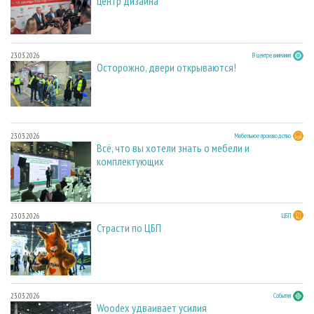
центр дизайна
23.03.2026
В центре внимания
Осторожно, двери открываются!
23.03.2026
Мебельное производство
Всё, что вы хотели знать о мебели и
комплектующих
23.03.2026
ЦБП
Страсти по ЦБП
23.03.2026
События
Woodex удваивает усилия