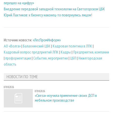
перешло на «цифру»
Внедрение передовой западной технологии на Светогорском ЦБК
Юрий Лахтиков: к бизнесу наконец-то повернулись лицом!
Источник новости:
«ЛесПромИнформ»
АО «Волга»
|
Балахнинский ЦБК
|
Кадровая политика в ЛПК
|
Кадровый вопрос предприятий ЛПК
|
Кадры
|
Предприятия, компании
|
профориентация
|
События, мероприятия
|
ЦБП
|
Нижегородская
область
НОВОСТИ ПО ТЕМЕ
07.08.2026
07.08.2026
«Свеза» изучила применение своих ДСП в
мебельном производстве