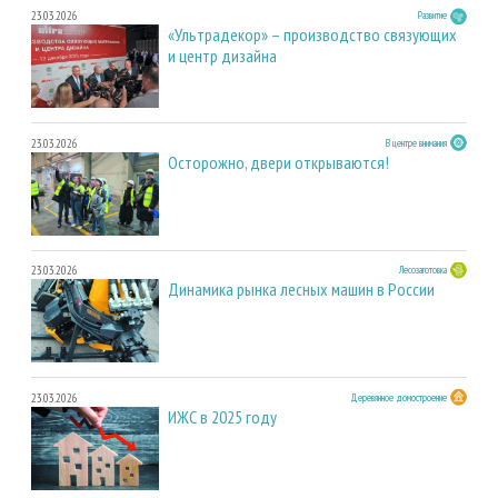
23.03.2026
Развитие
«Ультрадекор» – производство связующих
и центр дизайна
23.03.2026
В центре внимания
Осторожно, двери открываются!
23.03.2026
Лесозаготовка
Динамика рынка лесных машин в России
23.03.2026
Деревянное домостроение
ИЖС в 2025 году