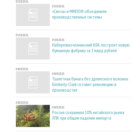
05.08.2026
05.08.2026
«Свеза» и ММПОФ объединили
производственные системы
05.08.2026
05.08.2026
Набережночелнинский КБК построит новую
бумажную фабрику за 3 млрд рублей
04.08.2026
04.08.2026
Туалетная бумага без древесного волокна:
Kimberly-Clark готовит революцию в
производстве
04.08.2026
04.08.2026
Россия сохранила 10% китайского рынка
ЛПК при общем падении импорта