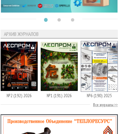
АРХИВ ЖУРНАЛОВ
№2 (192) 2026
№1 (191) 2026
№6 (190) 2025
Все журналы