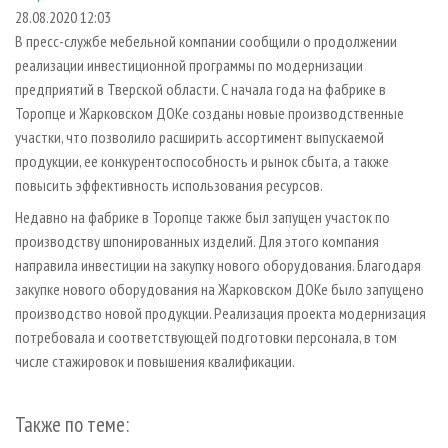
СУШКА ДРЕВЕСИНЫ
ПЕРСОНЫ
КОНТАКТЫ
РЕКЛАМА
28.08.2020 12:03
В пресс-службе мебельной компании сообщили о продолжении
ПРОИЗВОДСТВО ДРЕВЕСНЫХ ПЛИТ
МОБИЛЬНЫЕ ВЫСТАВКИ
РЕКЛАМА НА САЙТЕ
реализации инвестиционной программы по модернизации
ДЕРЕВЯННОЕ ДОМОСТРОЕНИЕ
ОФИЦИАЛЬНЫЕ ДЕЛЕГАЦИИ
предприятий в Тверской области. С начала года на фабрике в
ПРОИЗВОДСТВО МЕБЕЛИ
Торопце и Жарковском ДОКе созданы новые производственные
ПРИОРИТЕТНЫЕ ИНВЕСТПРОЕКТЫ
участки, что позволило расширить ассортимент выпускаемой
БИОЭНЕРГЕТИКА
RUSSIAN FORESTRY REVIEW
продукции, ее конкурентоспособность и рынок сбыта, а также
ЦБП
ГАЗЕТА ЛЕСПРОМФОРУМ
повысить эффективность использования ресурсов.
ИНСТРУМЕНТ И МАТЕРИАЛЫ
БИБЛИОТЕКА СПЕЦИАЛИСТА
Недавно на фабрике в Торопце также был запущен участок по
производству шпонированных изделий. Для этого компания
направила инвестиции на закупку нового оборудования. Благодаря
закупке нового оборудования на Жарковском ДОКе было запущено
производство новой продукции. Реализация проекта модернизация
потребовала и соответствующей подготовки персонала, в том
числе стажировок и повышения квалификации.
Также по теме: