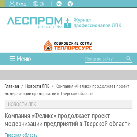
Вход
EN
☰ Меню
ГЛАВНАЯ
РУБРИКИ И ТЕМЫ
Главная
Новости ЛПК
Компания «Феликс» продолжает проект
РУБРИКИ ЖУРНАЛА
НОВОСТИ
модернизации предприятий в Тверской области
ЛЕСНОЕ ХОЗЯЙСТВО
КАЛЕНДАРЬ СОБЫТИЙ
ПРОЕКТЫ ЛПИ
НОВОСТИ ЛПК
ЛЕСОЗАГОТОВКА
НОВОСТИ ЛПК
АНАЛИТИКА
АРХИВ
Компания «Феликс» продолжает проект
ЛЕСОПИЛЕНИЕ
НОВОСТИ ЖУРНАЛА
ПРЕДПРИЯТИЯ ЛПК
АРХИВ ЖУРНАЛОВ
модернизации предприятий в Тверской области
О ЖУРНАЛЕ
ДЕРЕВООБРАБОТКА
НОВОСТИ КОМПАНИЙ
ЛЕСНЫЕ РЕГИОНЫ РОССИИ
СТАТЬИ
ПОДПИСКА
РЕКЛАМОДАТЕЛЯМ
Тверская область