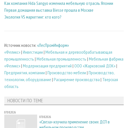
Как компания Hida Sangyo изменила мебельную отрасль Японии
Первая домашняя выставка Biesse прошла в Москве
Экология VS маркетинг: кто кого?
Источник новости:
«ЛесПромИнформ»
«Феликс»
|
Инвестиции
|
Мебельная и деревообрабатывающая
промышленность
|
Мебельная промышленность
|
Мебельная фабрика
«Феликс»
|
Модернизация предприятий
|
ООО «Жарковский ДОК»
|
Предприятия, компании
|
Производство мебели
|
Производство,
технологии, оборудование
|
Расширение производства
|
Тверская
область
НОВОСТИ ПО ТЕМЕ
07.08.2026
07.08.2026
«Свеза» изучила применение своих ДСП в
мебельном производстве