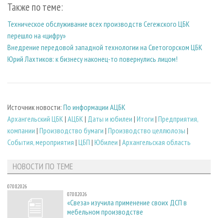
Также по теме:
Техническое обслуживание всех производств Сегежского ЦБК
перешло на «цифру»
Внедрение передовой западной технологии на Светогорском ЦБК
Юрий Лахтиков: к бизнесу наконец-то повернулись лицом!
Источник новости:
По информации АЦБК
Архангельский ЦБК
|
АЦБК
|
Даты и юбилеи
|
Итоги
|
Предприятия,
компании
|
Производство бумаги
|
Производство целлюлозы
|
События, мероприятия
|
ЦБП
|
Юбилеи
|
Архангельская область
НОВОСТИ ПО ТЕМЕ
07.08.2026
07.08.2026
«Свеза» изучила применение своих ДСП в
мебельном производстве