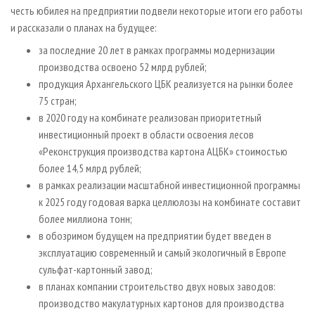
СУШКА ДРЕВЕСИНЫ
ПЕРСОНЫ
честь юбилея на предприятии подвели некоторые итоги его работы
КОНТАКТЫ
РЕКЛАМА
и рассказали о планах на будущее:
ПРОИЗВОДСТВО ДРЕВЕСНЫХ ПЛИТ
МОБИЛЬНЫЕ ВЫСТАВКИ
РЕКЛАМА НА САЙТЕ
за последние 20 лет в рамках программы модернизации
ДЕРЕВЯННОЕ ДОМОСТРОЕНИЕ
ОФИЦИАЛЬНЫЕ ДЕЛЕГАЦИИ
производства освоено 52 млрд рублей;
ПРОИЗВОДСТВО МЕБЕЛИ
ПРИОРИТЕТНЫЕ ИНВЕСТПРОЕКТЫ
продукция Архангельского ЦБК реализуется на рынки более
75 стран;
БИОЭНЕРГЕТИКА
RUSSIAN FORESTRY REVIEW
в 2020 году на комбинате реализован приоритетный
ЦБП
ГАЗЕТА ЛЕСПРОМФОРУМ
инвестиционный проект в области освоения лесов
ИНСТРУМЕНТ И МАТЕРИАЛЫ
БИБЛИОТЕКА СПЕЦИАЛИСТА
«Реконструкция производства картона АЦБК» стоимостью
более 14,5 млрд рублей;
в рамках реализации масштабной инвестиционной программы
к 2025 году годовая варка целлюлозы на комбинате составит
более миллиона тонн;
в обозримом будущем на предприятии будет введен в
эксплуатацию современный и самый экологичный в Европе
сульфат-картонный завод;
в планах компании строительство двух новых заводов:
производство макулатурных картонов для производства