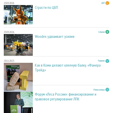
23.03.2026
ЦБП
Страсти по ЦБП
23.03.2026
События
Woodex удваивает усилия
28.11.2025
Развитие
Как в Коми делают клееную балку. «Фанера
Трейд»
28.11.2025
Регион номера
Форум «Леса России»: финансирование и
правовое регулирование ЛПК