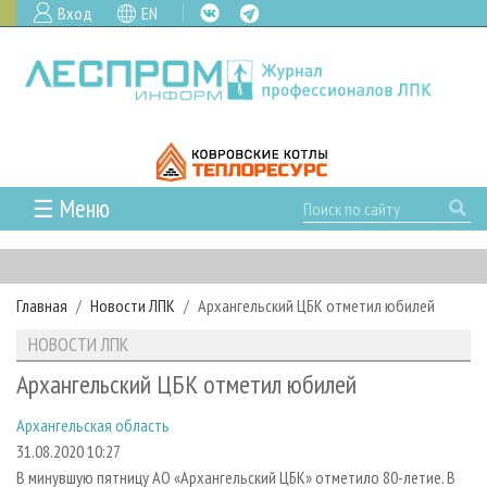
Вход
EN
☰ Меню
ГЛАВНАЯ
РУБРИКИ И ТЕМЫ
Главная
Новости ЛПК
Архангельский ЦБК отметил юбилей
РУБРИКИ ЖУРНАЛА
НОВОСТИ
НОВОСТИ ЛПК
ЛЕСНОЕ ХОЗЯЙСТВО
КАЛЕНДАРЬ СОБЫТИЙ
ПРОЕКТЫ ЛПИ
Архангельский ЦБК отметил юбилей
ЛЕСОЗАГОТОВКА
НОВОСТИ ЛПК
АНАЛИТИКА
АРХИВ
Архангельская область
ЛЕСОПИЛЕНИЕ
НОВОСТИ ЖУРНАЛА
ПРЕДПРИЯТИЯ ЛПК
АРХИВ ЖУРНАЛОВ
О ЖУРНАЛЕ
31.08.2020 10:27
ДЕРЕВООБРАБОТКА
НОВОСТИ КОМПАНИЙ
ЛЕСНЫЕ РЕГИОНЫ РОССИИ
СТАТЬИ
ПОДПИСКА
РЕКЛАМОДАТЕЛЯМ
В минувшую пятницу АО «Архангельский ЦБК» отметило 80-летие. В