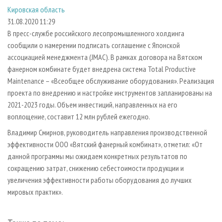
СУШКА ДРЕВЕСИНЫ
ПЕРСОНЫ
КОНТАКТЫ
РЕКЛАМА
Кировская область
31.08.2020 11:29
ПРОИЗВОДСТВО ДРЕВЕСНЫХ ПЛИТ
МОБИЛЬНЫЕ ВЫСТАВКИ
РЕКЛАМА НА САЙТЕ
В пресс-службе российского лесопромышленного холдинга
ДЕРЕВЯННОЕ ДОМОСТРОЕНИЕ
ОФИЦИАЛЬНЫЕ ДЕЛЕГАЦИИ
сообщили о намерении подписать соглашение с Японской
ПРОИЗВОДСТВО МЕБЕЛИ
ПРИОРИТЕТНЫЕ ИНВЕСТПРОЕКТЫ
ассоциацией менеджмента (JMAC). В рамках договора на Вятском
фанерном комбинате будет внедрена система Total Productive
БИОЭНЕРГЕТИКА
RUSSIAN FORESTRY REVIEW
Maintenance – «Всеобщее обслуживание оборудования». Реализация
ЦБП
ГАЗЕТА ЛЕСПРОМФОРУМ
проекта по внедрению и настройке инструментов запланированы на
2021-2023 годы. Объем инвестиций, направленных на его
ИНСТРУМЕНТ И МАТЕРИАЛЫ
БИБЛИОТЕКА СПЕЦИАЛИСТА
воплощение, составит 12 млн рублей ежегодно.
Владимир Смирнов, руководитель направления производственной
эффективности ООО «Вятский фанерный комбинат», отметил: «От
данной программы мы ожидаем конкретных результатов по
сокращению затрат, снижению себестоимости продукции и
увеличения эффективности работы оборудования до лучших
мировых практик».