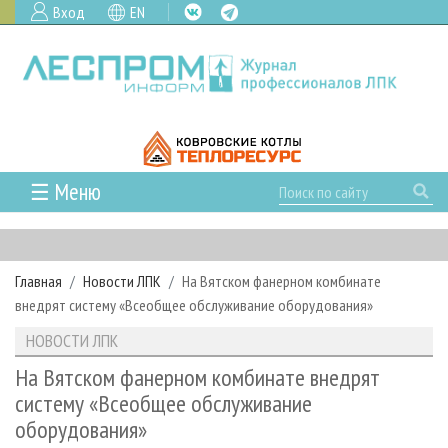
Вход
EN
☰ Меню
ГЛАВНАЯ
РУБРИКИ И ТЕМЫ
Главная
Новости ЛПК
На Вятском фанерном комбинате
РУБРИКИ ЖУРНАЛА
НОВОСТИ
внедрят систему «Всеобщее обслуживание оборудования»
ЛЕСНОЕ ХОЗЯЙСТВО
КАЛЕНДАРЬ СОБЫТИЙ
ПРОЕКТЫ ЛПИ
НОВОСТИ ЛПК
ЛЕСОЗАГОТОВКА
НОВОСТИ ЛПК
АНАЛИТИКА
АРХИВ
На Вятском фанерном комбинате внедрят
ЛЕСОПИЛЕНИЕ
НОВОСТИ ЖУРНАЛА
ПРЕДПРИЯТИЯ ЛПК
АРХИВ ЖУРНАЛОВ
систему «Всеобщее обслуживание
О ЖУРНАЛЕ
оборудования»
ДЕРЕВООБРАБОТКА
НОВОСТИ КОМПАНИЙ
ЛЕСНЫЕ РЕГИОНЫ РОССИИ
СТАТЬИ
ПОДПИСКА
РЕКЛАМОДАТЕЛЯМ