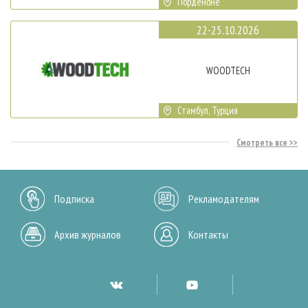
Порденоне
22-25.10.2026
WOODTECH
Стамбул, Турция
Смотреть все
Подписка
Рекламодателям
Архив журналов
Контакты