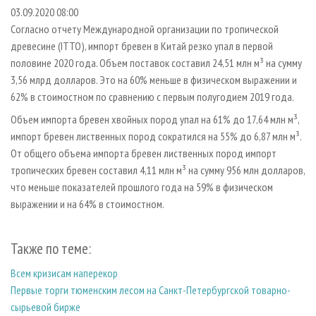
СУШКА ДРЕВЕСИНЫ
ПЕРСОНЫ
КОНТАКТЫ
РЕКЛАМА
03.09.2020 08:00
Согласно отчету Международной организации по тропической
ПРОИЗВОДСТВО ДРЕВЕСНЫХ ПЛИТ
МОБИЛЬНЫЕ ВЫСТАВКИ
РЕКЛАМА НА САЙТЕ
древесине (ITTO), импорт бревен в Китай резко упал в первой
ДЕРЕВЯННОЕ ДОМОСТРОЕНИЕ
ОФИЦИАЛЬНЫЕ ДЕЛЕГАЦИИ
половине 2020 года. Объем поставок составил 24,51 млн м³ на сумму
ПРОИЗВОДСТВО МЕБЕЛИ
3,56 млрд долларов. Это на 60% меньше в физическом выражении и
ПРИОРИТЕТНЫЕ ИНВЕСТПРОЕКТЫ
62% в стоимостном по сравнению с первым полугодием 2019 года.
БИОЭНЕРГЕТИКА
RUSSIAN FORESTRY REVIEW
Объем импорта бревен хвойных пород упал на 61% до 17,64 млн м³,
ЦБП
ГАЗЕТА ЛЕСПРОМФОРУМ
импорт бревен лиственных пород сократился на 55% до 6,87 млн м³.
ИНСТРУМЕНТ И МАТЕРИАЛЫ
БИБЛИОТЕКА СПЕЦИАЛИСТА
От общего объема импорта бревен лиственных пород импорт
тропических бревен составил 4,11 млн м³ на сумму 956 млн долларов,
что меньше показателей прошлого года на 59% в физическом
выражении и на 64% в стоимостном.
Также по теме:
Всем кризисам наперекор
Первые торги тюменским лесом на Санкт-Петербургской товарно-
сырьевой бирже