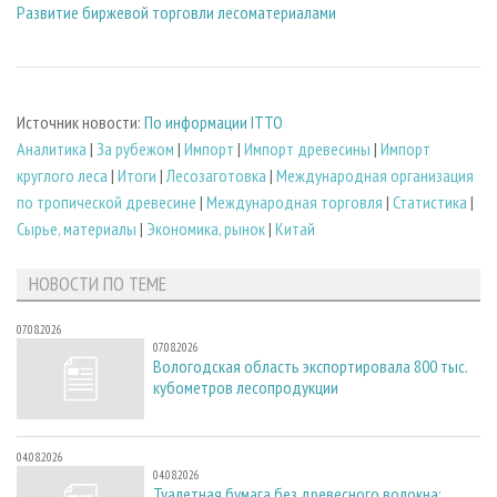
Развитие биржевой торговли лесоматериалами
Источник новости:
По информации ITTO
Аналитика
|
За рубежом
|
Импорт
|
Импорт древесины
|
Импорт
круглого леса
|
Итоги
|
Лесозаготовка
|
Международная организация
по тропической древесине
|
Международная торговля
|
Статистика
|
Сырье, материалы
|
Экономика, рынок
|
Китай
НОВОСТИ ПО ТЕМЕ
07.08.2026
07.08.2026
Вологодская область экспортировала 800 тыс.
кубометров лесопродукции
04.08.2026
04.08.2026
Туалетная бумага без древесного волокна: