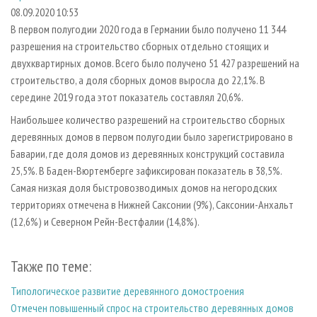
СУШКА ДРЕВЕСИНЫ
ПЕРСОНЫ
КОНТАКТЫ
РЕКЛАМА
08.09.2020 10:53
В первом полугодии 2020 года в Германии было получено 11 344
ПРОИЗВОДСТВО ДРЕВЕСНЫХ ПЛИТ
МОБИЛЬНЫЕ ВЫСТАВКИ
РЕКЛАМА НА САЙТЕ
разрешения на строительство сборных отдельно стоящих и
ДЕРЕВЯННОЕ ДОМОСТРОЕНИЕ
ОФИЦИАЛЬНЫЕ ДЕЛЕГАЦИИ
двухквартирных домов. Всего было получено 51 427 разрешений на
ПРОИЗВОДСТВО МЕБЕЛИ
строительство, а доля сборных домов выросла до 22,1%. В
ПРИОРИТЕТНЫЕ ИНВЕСТПРОЕКТЫ
середине 2019 года этот показатель составлял 20,6%.
БИОЭНЕРГЕТИКА
RUSSIAN FORESTRY REVIEW
Наибольшее количество разрешений на строительство сборных
ЦБП
ГАЗЕТА ЛЕСПРОМФОРУМ
деревянных домов в первом полугодии было зарегистрировано в
ИНСТРУМЕНТ И МАТЕРИАЛЫ
БИБЛИОТЕКА СПЕЦИАЛИСТА
Баварии, где доля домов из деревянных конструкций составила
25,5%. В Баден-Вюртемберге зафиксирован показатель в 38,5%.
Самая низкая доля быстровозводимых домов на негородских
территориях отмечена в Нижней Саксонии (9%), Саксонии-Анхальт
(12,6%) и Северном Рейн-Вестфалии (14,8%).
Также по теме:
Типологическое развитие деревянного домостроения
Отмечен повышенный спрос на строительство деревянных домов