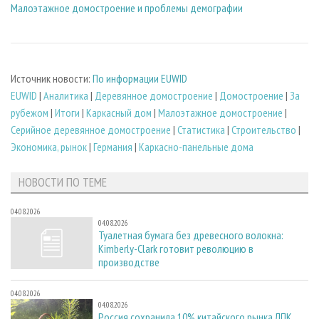
Малоэтажное домостроение и проблемы демографии
Источник новости:
По информации EUWID
EUWID
|
Аналитика
|
Деревянное домостроение
|
Домостроение
|
За
рубежом
|
Итоги
|
Каркасный дом
|
Малоэтажное домостроение
|
Серийное деревянное домостроение
|
Статистика
|
Строительство
|
Экономика, рынок
|
Германия
|
Каркасно-панельные дома
НОВОСТИ ПО ТЕМЕ
04.08.2026
04.08.2026
Туалетная бумага без древесного волокна:
Kimberly-Clark готовит революцию в
производстве
04.08.2026
04.08.2026
Россия сохранила 10% китайского рынка ЛПК