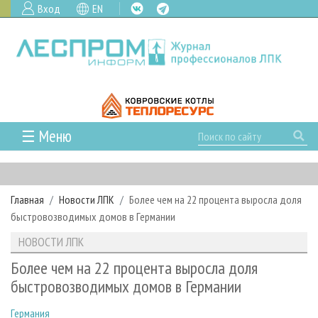
Вход
EN
☰ Меню
ГЛАВНАЯ
РУБРИКИ И ТЕМЫ
Главная
Новости ЛПК
Более чем на 22 процента выросла доля
РУБРИКИ ЖУРНАЛА
НОВОСТИ
быстровозводимых домов в Германии
ЛЕСНОЕ ХОЗЯЙСТВО
КАЛЕНДАРЬ СОБЫТИЙ
ПРОЕКТЫ ЛПИ
НОВОСТИ ЛПК
ЛЕСОЗАГОТОВКА
НОВОСТИ ЛПК
АНАЛИТИКА
АРХИВ
Более чем на 22 процента выросла доля
ЛЕСОПИЛЕНИЕ
НОВОСТИ ЖУРНАЛА
ПРЕДПРИЯТИЯ ЛПК
АРХИВ ЖУРНАЛОВ
быстровозводимых домов в Германии
О ЖУРНАЛЕ
ДЕРЕВООБРАБОТКА
НОВОСТИ КОМПАНИЙ
ЛЕСНЫЕ РЕГИОНЫ РОССИИ
СТАТЬИ
ПОДПИСКА
РЕКЛАМОДАТЕЛЯМ
Германия