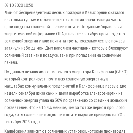
СУШКА ДРЕВЕСИНЫ
ПЕРСОНЫ
КОНТАКТЫ
РЕКЛАМА
02.10.2020 10:50
Дым от беспрецедентных лесных пожаров в Калифорнии оказался
ПРОИЗВОДСТВО ДРЕВЕСНЫХ ПЛИТ
МОБИЛЬНЫЕ ВЫСТАВКИ
РЕКЛАМА НА САЙТЕ
настолько густым и объемным, что сократил значительную часть
ДЕРЕВЯННОЕ ДОМОСТРОЕНИЕ
ОФИЦИАЛЬНЫЕ ДЕЛЕГАЦИИ
производства солнечной энергии в штате. По данным Управления
ПРОИЗВОДСТВО МЕБЕЛИ
энергетической информации США, в начале сентября производство
ПРИОРИТЕТНЫЕ ИНВЕСТПРОЕКТЫ
солнечной энергии упало почти на треть, поскольку лесные пожары
БИОЭНЕРГЕТИКА
RUSSIAN FORESTRY REVIEW
затянули небо дымом. Дым наполнен частицами, которые блокируют
ЦБП
ГАЗЕТА ЛЕСПРОМФОРУМ
солнечный свет как в воздухе, так и при попадании на солнечные
панели.
ИНСТРУМЕНТ И МАТЕРИАЛЫ
БИБЛИОТЕКА СПЕЦИАЛИСТА
По данным независимого системного оператора Калифорнии (CAISO),
который контролирует почти всю солнечную энергетику в
масштабах коммунальных предприятий в Калифорнии, в первые две
недели сентября из-за сажи и дыма выработка электроэнергии из
солнечной энергии упала на 30% по сравнению со средним июльским
показателем. Это на 13,4% меньше, чем за тот же период прошлого
года, хотя солнечные мощности в штате выросли примерно на 5% с
сентября 2019 года.
Калифорния зависит от солнечных установок, которые производят