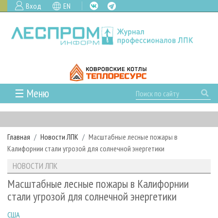
Вход
EN
☰ Меню
ГЛАВНАЯ
РУБРИКИ И ТЕМЫ
Главная
Новости ЛПК
Масштабные лесные пожары в
РУБРИКИ ЖУРНАЛА
НОВОСТИ
Калифорнии стали угрозой для солнечной энергетики
ЛЕСНОЕ ХОЗЯЙСТВО
КАЛЕНДАРЬ СОБЫТИЙ
ПРОЕКТЫ ЛПИ
НОВОСТИ ЛПК
ЛЕСОЗАГОТОВКА
НОВОСТИ ЛПК
АНАЛИТИКА
АРХИВ
Масштабные лесные пожары в Калифорнии
ЛЕСОПИЛЕНИЕ
НОВОСТИ ЖУРНАЛА
ПРЕДПРИЯТИЯ ЛПК
АРХИВ ЖУРНАЛОВ
стали угрозой для солнечной энергетики
О ЖУРНАЛЕ
ДЕРЕВООБРАБОТКА
НОВОСТИ КОМПАНИЙ
ЛЕСНЫЕ РЕГИОНЫ РОССИИ
СТАТЬИ
ПОДПИСКА
РЕКЛАМОДАТЕЛЯМ
США