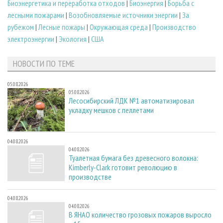
Биoэнергетика и переработка отходов
|
Биоэнергия
|
Борьба с
лесными пожарами
|
Возобновляемые источники энергии
|
За
рубежом
|
Лесные пожары
|
Окружающая среда
|
Производство
электроэнергии
|
Экология
|
США
НОВОСТИ ПО ТЕМЕ
05.08.2026
05.08.2026
Лесосибирский ЛДК №1 автоматизировал
укладку мешков с пеллетами
04.08.2026
04.08.2026
Туалетная бумага без древесного волокна:
Kimberly-Clark готовит революцию в
производстве
04.08.2026
04.08.2026
В ЯНАО количество грозовых пожаров выросло