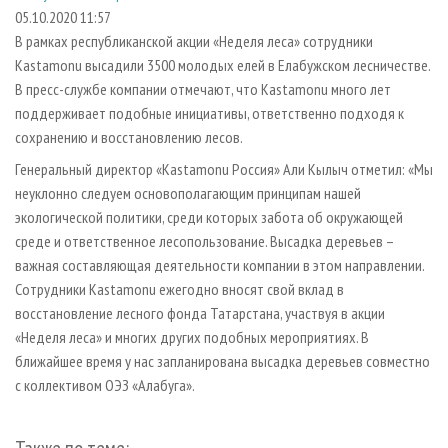
СУШКА ДРЕВЕСИНЫ
ПЕРСОНЫ
КОНТАКТЫ
РЕКЛАМА
05.10.2020 11:57
В рамках республиканской акции «Неделя леса» сотрудники
ПРОИЗВОДСТВО ДРЕВЕСНЫХ ПЛИТ
МОБИЛЬНЫЕ ВЫСТАВКИ
РЕКЛАМА НА САЙТЕ
Kastamonu высадили 3500 молодых елей в Елабужском лесничестве.
ДЕРЕВЯННОЕ ДОМОСТРОЕНИЕ
ОФИЦИАЛЬНЫЕ ДЕЛЕГАЦИИ
В пресс-службе компании отмечают, что Kastamonu много лет
ПРОИЗВОДСТВО МЕБЕЛИ
поддерживает подобные инициативы, ответственно подходя к
ПРИОРИТЕТНЫЕ ИНВЕСТПРОЕКТЫ
сохранению и восстановлению лесов.
БИОЭНЕРГЕТИКА
RUSSIAN FORESTRY REVIEW
Генеральный директор «Kastamonu Россия» Али Кылыч отметил: «Мы
ЦБП
ГАЗЕТА ЛЕСПРОМФОРУМ
неуклонно следуем основополагающим принципам нашей
ИНСТРУМЕНТ И МАТЕРИАЛЫ
БИБЛИОТЕКА СПЕЦИАЛИСТА
экологической политики, среди которых забота об окружающей
среде и ответственное лесопользование. Высадка деревьев –
важная составляющая деятельности компании в этом направлении.
Сотрудники Kastamonu ежегодно вносят свой вклад в
восстановление лесного фонда Татарстана, участвуя в акции
«Неделя леса» и многих других подобных мероприятиях. В
ближайшее время у нас запланирована высадка деревьев совместно
с коллективом ОЭЗ «Алабуга».