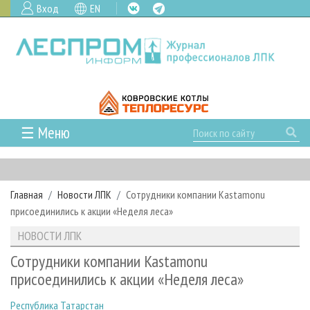
Вход
EN
☰ Меню
ГЛАВНАЯ
РУБРИКИ И ТЕМЫ
Главная
Новости ЛПК
Сотрудники компании Kastamonu
РУБРИКИ ЖУРНАЛА
НОВОСТИ
присоединились к акции «Неделя леса»
ЛЕСНОЕ ХОЗЯЙСТВО
КАЛЕНДАРЬ СОБЫТИЙ
ПРОЕКТЫ ЛПИ
НОВОСТИ ЛПК
ЛЕСОЗАГОТОВКА
НОВОСТИ ЛПК
АНАЛИТИКА
АРХИВ
Сотрудники компании Kastamonu
ЛЕСОПИЛЕНИЕ
НОВОСТИ ЖУРНАЛА
ПРЕДПРИЯТИЯ ЛПК
АРХИВ ЖУРНАЛОВ
присоединились к акции «Неделя леса»
О ЖУРНАЛЕ
ДЕРЕВООБРАБОТКА
НОВОСТИ КОМПАНИЙ
ЛЕСНЫЕ РЕГИОНЫ РОССИИ
СТАТЬИ
ПОДПИСКА
РЕКЛАМОДАТЕЛЯМ
Республика Татарстан