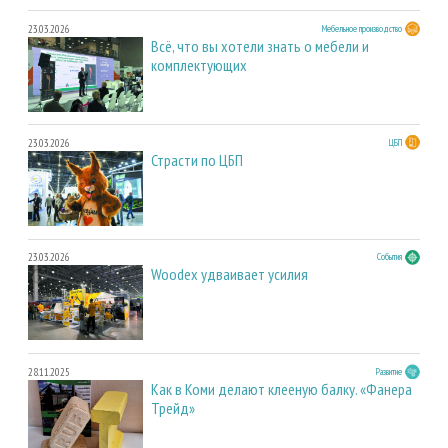
23.03.2026
Мебельное производство
Всё, что вы хотели знать о мебели и
комплектующих
23.03.2026
ЦБП
Страсти по ЦБП
23.03.2026
События
Woodex удваивает усилия
28.11.2025
Развитие
Как в Коми делают клееную балку. «Фанера
Трейд»