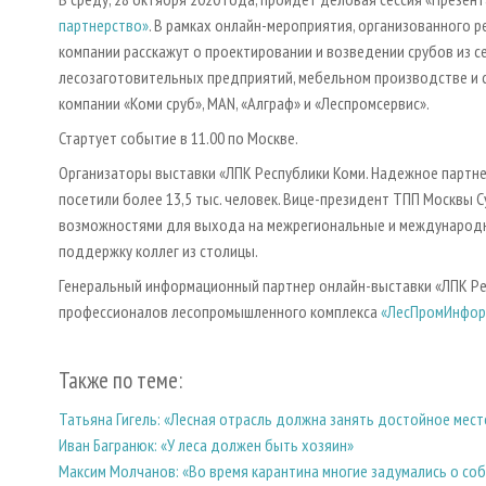
партнерство»
. В рамках онлайн-мероприятия, организованного 
компании расскажут о проектировании и возведении срубов из с
лесозаготовительных предприятий, мебельном производстве и сп
компании «Коми сруб», MAN, «Алграф» и «Леспромсервис».
Стартует событие в 11.00 по Москве.
Организаторы выставки «ЛПК Республики Коми. Надежное партне
посетили более 13,5 тыс. человек. Вице-президент ТПП Москвы 
возможностями для выхода на межрегиональные и международны
поддержку коллег из столицы.
Генеральный информационный партнер онлайн-выставки «ЛПК Ре
профессионалов лесопромышленного комплекса
«ЛесПромИнфор
Также по теме:
Татьяна Гигель: «Лесная отрасль должна занять достойное мест
Иван Багранюк: «У леса должен быть хозяин»
Максим Молчанов: «Во время карантина многие задумались о с