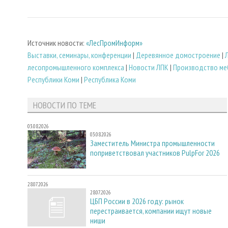
Источник новости:
«ЛесПромИнформ»
Выставки, семинары, конференции
|
Деревянное домостроение
|
лесопромышленного комплекса
|
Новости ЛПК
|
Производство ме
Республики Коми
|
Республика Коми
НОВОСТИ ПО ТЕМЕ
03.08.2026
03.08.2026
Заместитель Министра промышленности
поприветствовал участников PulpFor 2026
28.07.2026
28.07.2026
ЦБП России в 2026 году: рынок
перестраивается, компании ищут новые
ниши