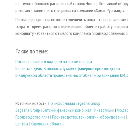
частично обновлен раскроечный станок Homag. Поставкой обор
рольганга занимались специалисты компании «Хомаг Руссланд».
Реализация проекта позволит увеличить показатели производит
сократит время раскроя и значительно облегчит работу операто
комбинату избавиться от целого комплекса производственных р
Также по теме:
Россия останется лидером на рынке фанеры
Балансы в дело. В планах «Лузалес» фанерное производство
В Калужской области проведена масштабная модернизация КМ
Источник новости:
По информации Segezha Group
Segezha Group
|
Вятский фанерный комбинат
|
Инвестиции
|
Модер
Производство плит
|
Производство, технологии, оборудование
|
центры
|
Кировская область