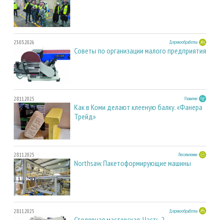
23.03.2026
Деревообработка
Советы по организации малого предприятия
28.11.2025
Развитие
Как в Коми делают клееную балку. «Фанера
Трейд»
28.11.2025
Лесопиление
Northsaw. Пакетоформирующие машины
28.11.2025
Деревообработка
Столярная мастерская. Часть 2