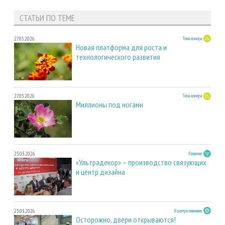
СТАТЬИ ПО ТЕМЕ
27.05.2026
Тема номера
Новая платформа для роста и
технологического развития
27.05.2026
Тема номера
Миллионы под ногами
23.03.2026
Развитие
«Ультрадекор» – производство связующих
и центр дизайна
23.03.2026
В центре внимания
Осторожно, двери открываются!