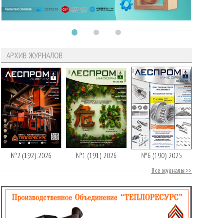
АРХИВ ЖУРНАЛОВ
№2 (192) 2026
№1 (191) 2026
№6 (190) 2025
Все журналы