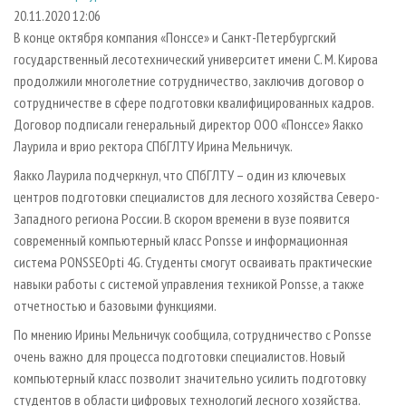
СУШКА ДРЕВЕСИНЫ
ПЕРСОНЫ
КОНТАКТЫ
РЕКЛАМА
20.11.2020 12:06
В конце октября компания «Понссе» и Санкт-Петербургский
ПРОИЗВОДСТВО ДРЕВЕСНЫХ ПЛИТ
МОБИЛЬНЫЕ ВЫСТАВКИ
РЕКЛАМА НА САЙТЕ
государственный лесотехнический университет имени С. М. Кирова
ДЕРЕВЯННОЕ ДОМОСТРОЕНИЕ
ОФИЦИАЛЬНЫЕ ДЕЛЕГАЦИИ
продолжили многолетние сотрудничество, заключив договор о
ПРОИЗВОДСТВО МЕБЕЛИ
сотрудничестве в сфере подготовки квалифицированных кадров.
ПРИОРИТЕТНЫЕ ИНВЕСТПРОЕКТЫ
Договор подписали генеральный директор ООО «Понссе» Яакко
БИОЭНЕРГЕТИКА
RUSSIAN FORESTRY REVIEW
Лаурила и врио ректора СПбГЛТУ Ирина Мельничук.
ЦБП
ГАЗЕТА ЛЕСПРОМФОРУМ
Яакко Лаурила подчеркнул, что СПбГЛТУ – один из ключевых
ИНСТРУМЕНТ И МАТЕРИАЛЫ
БИБЛИОТЕКА СПЕЦИАЛИСТА
центров подготовки специалистов для лесного хозяйства Северо-
Западного региона России. В скором времени в вузе появится
современный компьютерный класс Ponsse и информационная
система PONSSEOpti 4G. Студенты смогут осваивать практические
навыки работы с системой управления техникой Ponsse, а также
отчетностью и базовыми функциями.
По мнению Ирины Мельничук сообщила, сотрудничество с Ponsse
очень важно для процесса подготовки специалистов. Новый
компьютерный класс позволит значительно усилить подготовку
студентов в области цифровых технологий лесного хозяйства.