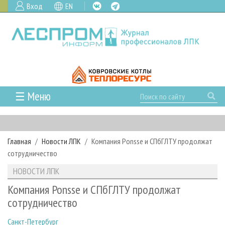
Вход
EN
☰ Меню
ГЛАВНАЯ
РУБРИКИ И ТЕМЫ
Главная
Новости ЛПК
Компания Ponsse и СПбГЛТУ продолжат
РУБРИКИ ЖУРНАЛА
НОВОСТИ
сотрудничество
ЛЕСНОЕ ХОЗЯЙСТВО
КАЛЕНДАРЬ СОБЫТИЙ
ПРОЕКТЫ ЛПИ
НОВОСТИ ЛПК
ЛЕСОЗАГОТОВКА
НОВОСТИ ЛПК
АНАЛИТИКА
АРХИВ
Компания Ponsse и СПбГЛТУ продолжат
ЛЕСОПИЛЕНИЕ
НОВОСТИ ЖУРНАЛА
ПРЕДПРИЯТИЯ ЛПК
АРХИВ ЖУРНАЛОВ
сотрудничество
О ЖУРНАЛЕ
ДЕРЕВООБРАБОТКА
НОВОСТИ КОМПАНИЙ
ЛЕСНЫЕ РЕГИОНЫ РОССИИ
СТАТЬИ
ПОДПИСКА
РЕКЛАМОДАТЕЛЯМ
Санкт-Петербург