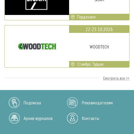
Порденоне
22-25.10.2026
WOODTECH
Стамбул, Турция
Смотреть все
Подписка
Рекламодателям
Архив журналов
Контакты