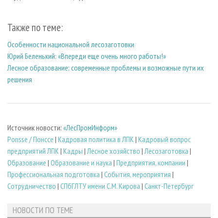
Также по теме:
Особенности национальной лесозаготовки
Юрий Беленький: «Впереди еще очень много работы!»
Лесное образование: современные проблемы и возможные пути их
решения
Источник новости:
«ЛесПромИнформ»
Ponsse / Понссе
|
Кадровая политика в ЛПК
|
Кадровый вопрос
предприятий ЛПК
|
Кадры
|
Лесное хозяйство
|
Лесозаготовка
|
Образование
|
Образование и наука
|
Предприятия, компании
|
Профессиональная подготовка
|
События, мероприятия
|
Сотрудничество
|
СПбГЛТУ имени С.М. Кирова
|
Санкт-Петербург
НОВОСТИ ПО ТЕМЕ