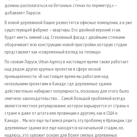
должны располагаться на бетонных стенах по периметру,» –
добавляет Ларусси.
В новой деревянной башне разместятся офисные помещения, а в уже
существующей фабрике – квартиры. Его двойной верхний этаж
будет иметь зимний сад. Стеклянный фасад с двойными стенками
оборачивает всю конструкцию новой пристройки, которую студия
представляет как «современный взгляд на теплицу».
По словам Ларуси, Urban Agency в настоящее время также работает
над рядом других крупных проектов в сфере лесной
промышленности: «В настоящее время мы работаем над
несколькими проектами в Канаде, где деревянные здания
действительно набирают популярность, поскольку для этого было
смягчено законодательство… Самой большой проблемой всегда
является местное регулирование, которое варьируется от страны к
стране и даже от штата или провинции к другому, как в США и
Канаде… Мы все еще пытаемся решить эту проблему в Ирландии, где
деревянные здания все еще находятся на начальной стадии, но,
надеюсь, это заложит основу для более смелых деревянных