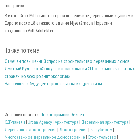
построек».
В итоге Dock Mill станет вторым по величине деревянным зданием в
Европе после 18-этажного здания Mjøstårnet в Норвегии,
созданного Voll Arkitekter.
Также по теме:
Отмечен повышенный спрос на строительство деревянных домов
Дмитрий Руденко: «Стимулы использования CLT отличаются в разных
странах, но всех роднит экология»
Настоящее и будущее строительства из древесины
Источник новости:
По информации DeZeen
CLT-панели
|
Urban Agency
|
Архитектура
|
Деревянная архитектура
|
Деревянное домостроение
|
Домостроение
|
За рубежом
|
Многоэтажное деревянное домостроение
|
Строительство
|