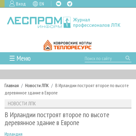
Вход
EN
☰ Меню
ГЛАВНАЯ
РУБРИКИ И ТЕМЫ
Главная
Новости ЛПК
В Ирландии построят второе по высоте
РУБРИКИ ЖУРНАЛА
НОВОСТИ
деревянное здание в Европе
ЛЕСНОЕ ХОЗЯЙСТВО
КАЛЕНДАРЬ СОБЫТИЙ
ПРОЕКТЫ ЛПИ
НОВОСТИ ЛПК
ЛЕСОЗАГОТОВКА
НОВОСТИ ЛПК
АНАЛИТИКА
АРХИВ
В Ирландии построят второе по высоте
ЛЕСОПИЛЕНИЕ
НОВОСТИ ЖУРНАЛА
ПРЕДПРИЯТИЯ ЛПК
АРХИВ ЖУРНАЛОВ
деревянное здание в Европе
О ЖУРНАЛЕ
ДЕРЕВООБРАБОТКА
НОВОСТИ КОМПАНИЙ
ЛЕСНЫЕ РЕГИОНЫ РОССИИ
СТАТЬИ
ПОДПИСКА
РЕКЛАМОДАТЕЛЯМ
Ирландия