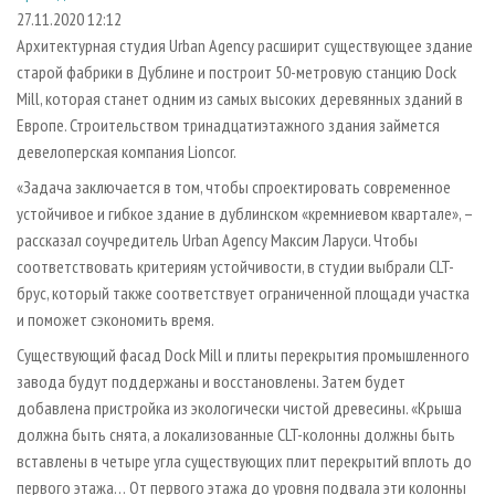
СУШКА ДРЕВЕСИНЫ
ПЕРСОНЫ
КОНТАКТЫ
РЕКЛАМА
27.11.2020 12:12
Архитектурная студия Urban Agency расширит существующее здание
ПРОИЗВОДСТВО ДРЕВЕСНЫХ ПЛИТ
МОБИЛЬНЫЕ ВЫСТАВКИ
РЕКЛАМА НА САЙТЕ
старой фабрики в Дублине и построит 50-метровую станцию Dock
ДЕРЕВЯННОЕ ДОМОСТРОЕНИЕ
ОФИЦИАЛЬНЫЕ ДЕЛЕГАЦИИ
Mill, которая станет одним из самых высоких деревянных зданий в
ПРОИЗВОДСТВО МЕБЕЛИ
Европе. Строительством тринадцатиэтажного здания займется
ПРИОРИТЕТНЫЕ ИНВЕСТПРОЕКТЫ
девелоперская компания Lioncor.
БИОЭНЕРГЕТИКА
RUSSIAN FORESTRY REVIEW
«Задача заключается в том, чтобы спроектировать современное
ЦБП
ГАЗЕТА ЛЕСПРОМФОРУМ
устойчивое и гибкое здание в дублинском «кремниевом квартале», –
ИНСТРУМЕНТ И МАТЕРИАЛЫ
БИБЛИОТЕКА СПЕЦИАЛИСТА
рассказал соучредитель Urban Agency Максим Ларуси. Чтобы
соответствовать критериям устойчивости, в студии выбрали CLT-
брус, который также соответствует ограниченной площади участка
и поможет сэкономить время.
Существующий фасад Dock Mill и плиты перекрытия промышленного
завода будут поддержаны и восстановлены. Затем будет
добавлена пристройка из экологически чистой древесины. «Крыша
должна быть снята, а локализованные CLT-колонны должны быть
вставлены в четыре угла существующих плит перекрытий вплоть до
первого этажа… От первого этажа до уровня подвала эти колонны