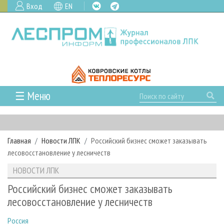
Вход
EN
☰ Меню
ГЛАВНАЯ
РУБРИКИ И ТЕМЫ
Главная
Новости ЛПК
Российский бизнес сможет заказывать
РУБРИКИ ЖУРНАЛА
НОВОСТИ
лесовосстановление у лесничеств
ЛЕСНОЕ ХОЗЯЙСТВО
КАЛЕНДАРЬ СОБЫТИЙ
ПРОЕКТЫ ЛПИ
НОВОСТИ ЛПК
ЛЕСОЗАГОТОВКА
НОВОСТИ ЛПК
АНАЛИТИКА
АРХИВ
Российский бизнес сможет заказывать
ЛЕСОПИЛЕНИЕ
НОВОСТИ ЖУРНАЛА
ПРЕДПРИЯТИЯ ЛПК
АРХИВ ЖУРНАЛОВ
лесовосстановление у лесничеств
О ЖУРНАЛЕ
ДЕРЕВООБРАБОТКА
НОВОСТИ КОМПАНИЙ
ЛЕСНЫЕ РЕГИОНЫ РОССИИ
СТАТЬИ
ПОДПИСКА
РЕКЛАМОДАТЕЛЯМ
Россия