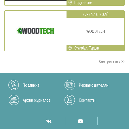
Порденоне
22-25.10.2026
WOODTECH
Стамбул, Турция
Смотреть все
Подписка
Рекламодателям
Архив журналов
Контакты