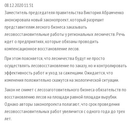
СУШКА ДРЕВЕСИНЫ
ПЕРСОНЫ
КОНТАКТЫ
РЕКЛАМА
08.12.2020 11:51
Заместитель председателя правительства Виктория Абрамченко
ПРОИЗВОДСТВО ДРЕВЕСНЫХ ПЛИТ
МОБИЛЬНЫЕ ВЫСТАВКИ
РЕКЛАМА НА САЙТЕ
анонсировала новый законопроект, который разрешит
ДЕРЕВЯННОЕ ДОМОСТРОЕНИЕ
ОФИЦИАЛЬНЫЕ ДЕЛЕГАЦИИ
представителям лесного бизнеса заказывать
ПРОИЗВОДСТВО МЕБЕЛИ
лесовосстановительные работы у региональных лесничеств. Речь
ПРИОРИТЕТНЫЕ ИНВЕСТПРОЕКТЫ
идет о предприятиях, которые обязаны проводить
БИОЭНЕРГЕТИКА
RUSSIAN FORESTRY REVIEW
компенсационное восстановление лесов.
ЦБП
ГАЗЕТА ЛЕСПРОМФОРУМ
При этом поясняется, что лесничества будут не просто
ИНСТРУМЕНТ И МАТЕРИАЛЫ
БИБЛИОТЕКА СПЕЦИАЛИСТА
осуществлять лесовосстановление по заказу, но и контролировать
эффективность работ и уход за саженцами. Ожидается, что
изменения положительно скажутся на экологической ситуации.
Закон не снимет с лесозаготовительного бизнеса обязательств по
восстановлению лесов на площади равной площади вырубки.
Однако авторы законопроекта полагают, что срок проведения
лесовосстановительных работ увеличится с одного года до трех
лет.