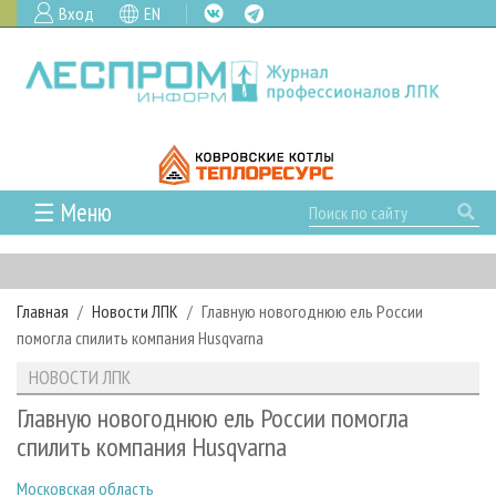
Вход
EN
☰ Меню
ГЛАВНАЯ
РУБРИКИ И ТЕМЫ
Главная
Новости ЛПК
Главную новогоднюю ель России
РУБРИКИ ЖУРНАЛА
НОВОСТИ
помогла спилить компания Husqvarna
ЛЕСНОЕ ХОЗЯЙСТВО
КАЛЕНДАРЬ СОБЫТИЙ
ПРОЕКТЫ ЛПИ
НОВОСТИ ЛПК
ЛЕСОЗАГОТОВКА
НОВОСТИ ЛПК
АНАЛИТИКА
АРХИВ
Главную новогоднюю ель России помогла
ЛЕСОПИЛЕНИЕ
НОВОСТИ ЖУРНАЛА
ПРЕДПРИЯТИЯ ЛПК
АРХИВ ЖУРНАЛОВ
спилить компания Husqvarna
О ЖУРНАЛЕ
ДЕРЕВООБРАБОТКА
НОВОСТИ КОМПАНИЙ
ЛЕСНЫЕ РЕГИОНЫ РОССИИ
СТАТЬИ
ПОДПИСКА
РЕКЛАМОДАТЕЛЯМ
Московская область