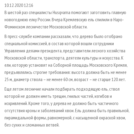
СУШКА ДРЕВЕСИНЫ
ПЕРСОНЫ
КОНТАКТЫ
РЕКЛАМА
10.12.2020 12:16
В шестой раз специалисты Husqvarna помогают заготовить главную
ПРОИЗВОДСТВО ДРЕВЕСНЫХ ПЛИТ
МОБИЛЬНЫЕ ВЫСТАВКИ
РЕКЛАМА НА САЙТЕ
новогоднюю елку России. Вчера Кремлевскую ель спилили в Наро-
ДЕРЕВЯННОЕ ДОМОСТРОЕНИЕ
ОФИЦИАЛЬНЫЕ ДЕЛЕГАЦИИ
Фоминском лесничестве Московской области.
ПРОИЗВОДСТВО МЕБЕЛИ
ПРИОРИТЕТНЫЕ ИНВЕСТПРОЕКТЫ
В пресс-службе компании рассказали, что дерево было отобрано
БИОЭНЕРГЕТИКА
специальной комиссией, в состав которой вошли сотрудники
RUSSIAN FORESTRY REVIEW
Управления делами президента, представители лесного хозяйства
ЦБП
ГАЗЕТА ЛЕСПРОМФОРУМ
Московской области, транспорта, деятели культуры и искусства. К
ИНСТРУМЕНТ И МАТЕРИАЛЫ
БИБЛИОТЕКА СПЕЦИАЛИСТА
ели, которую установят на Соборной площадь Московского Кремля,
предъявлялись строгие требования: высота должна быть не менее
25 м, диаметр ствола – не менее 60 см, возраст – не старше 120 лет.
Еще летом лесничие начали подбирать подходящую ель, ствол
которой не должен иметь трещин, гнилых частей, изгибов и
искривлений. Кроме того, у дерева не должно быть частичного
отсутствия кроны и заболеваний хвои. Ель должна быть правильной,
пирамидальной формы, равномерной, с насыщенной окраской хвои,
без сухих и сломанных ветвей.