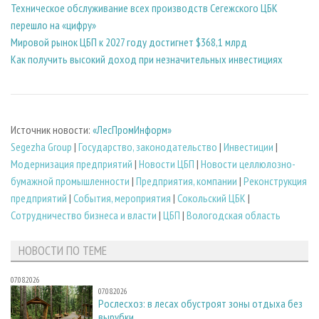
Техническое обслуживание всех производств Сегежского ЦБК
перешло на «цифру»
Мировой рынок ЦБП к 2027 году достигнет $368,1 млрд
Как получить высокий доход при незначительных инвестициях
Источник новости:
«ЛесПромИнформ»
Segezha Group
|
Государство, законодательство
|
Инвестиции
|
Модернизация предприятий
|
Новости ЦБП
|
Новости целлюлозно-
бумажной промышленности
|
Предприятия, компании
|
Реконструкция
предприятий
|
События, мероприятия
|
Сокольский ЦБК
|
Сотрудничество бизнеса и власти
|
ЦБП
|
Вологодская область
НОВОСТИ ПО ТЕМЕ
07.08.2026
07.08.2026
Рослесхоз: в лесах обустроят зоны отдыха без
вырубки