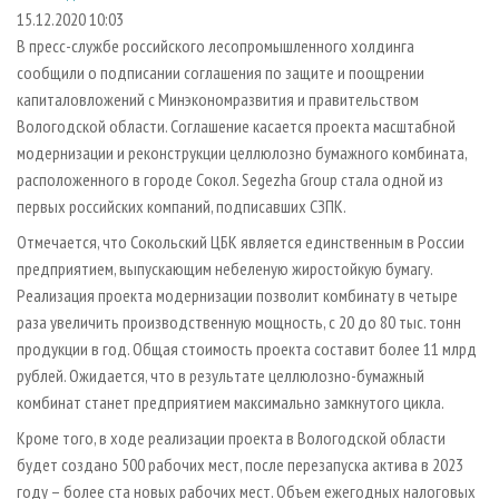
СУШКА ДРЕВЕСИНЫ
ПЕРСОНЫ
КОНТАКТЫ
РЕКЛАМА
15.12.2020 10:03
В пресс-службе российского лесопромышленного холдинга
ПРОИЗВОДСТВО ДРЕВЕСНЫХ ПЛИТ
МОБИЛЬНЫЕ ВЫСТАВКИ
РЕКЛАМА НА САЙТЕ
сообщили о подписании соглашения по защите и поощрении
ДЕРЕВЯННОЕ ДОМОСТРОЕНИЕ
ОФИЦИАЛЬНЫЕ ДЕЛЕГАЦИИ
капиталовложений с Минэкономразвития и правительством
ПРОИЗВОДСТВО МЕБЕЛИ
Вологодской области. Соглашение касается проекта масштабной
ПРИОРИТЕТНЫЕ ИНВЕСТПРОЕКТЫ
модернизации и реконструкции целлюлозно бумажного комбината,
БИОЭНЕРГЕТИКА
RUSSIAN FORESTRY REVIEW
расположенного в городе Сокол. Segezha Group стала одной из
ЦБП
ГАЗЕТА ЛЕСПРОМФОРУМ
первых российских компаний, подписавших СЗПК.
ИНСТРУМЕНТ И МАТЕРИАЛЫ
БИБЛИОТЕКА СПЕЦИАЛИСТА
Отмечается, что Сокольский ЦБК является единственным в России
предприятием, выпускающим небеленую жиростойкую бумагу.
Реализация проекта модернизации позволит комбинату в четыре
раза увеличить производственную мощность, с 20 до 80 тыс. тонн
продукции в год. Общая стоимость проекта составит более 11 млрд
рублей. Ожидается, что в результате целлюлозно-бумажный
комбинат станет предприятием максимально замкнутого цикла.
Кроме того, в ходе реализации проекта в Вологодской области
будет создано 500 рабочих мест, после перезапуска актива в 2023
году – более ста новых рабочих мест. Объем ежегодных налоговых