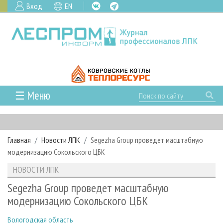
Вход
EN
☰ Меню
ГЛАВНАЯ
РУБРИКИ И ТЕМЫ
Главная
Новости ЛПК
Segezha Group проведет масштабную
РУБРИКИ ЖУРНАЛА
НОВОСТИ
модернизацию Сокольского ЦБК
ЛЕСНОЕ ХОЗЯЙСТВО
КАЛЕНДАРЬ СОБЫТИЙ
ПРОЕКТЫ ЛПИ
НОВОСТИ ЛПК
ЛЕСОЗАГОТОВКА
НОВОСТИ ЛПК
АНАЛИТИКА
АРХИВ
Segezha Group проведет масштабную
ЛЕСОПИЛЕНИЕ
НОВОСТИ ЖУРНАЛА
ПРЕДПРИЯТИЯ ЛПК
АРХИВ ЖУРНАЛОВ
модернизацию Сокольского ЦБК
О ЖУРНАЛЕ
ДЕРЕВООБРАБОТКА
НОВОСТИ КОМПАНИЙ
ЛЕСНЫЕ РЕГИОНЫ РОССИИ
СТАТЬИ
ПОДПИСКА
РЕКЛАМОДАТЕЛЯМ
Вологодская область