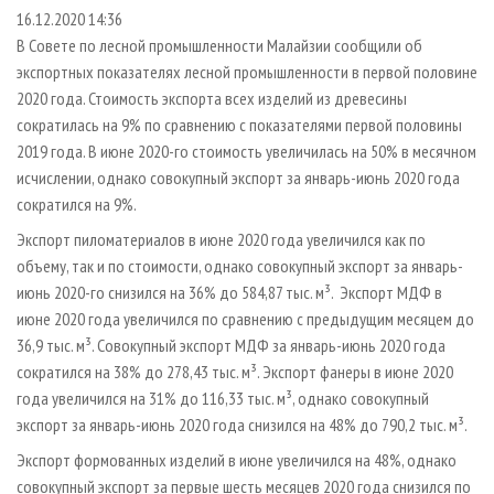
СУШКА ДРЕВЕСИНЫ
ПЕРСОНЫ
КОНТАКТЫ
РЕКЛАМА
16.12.2020 14:36
В Совете по лесной промышленности Малайзии сообщили об
ПРОИЗВОДСТВО ДРЕВЕСНЫХ ПЛИТ
МОБИЛЬНЫЕ ВЫСТАВКИ
РЕКЛАМА НА САЙТЕ
экспортных показателях лесной промышленности в первой половине
ДЕРЕВЯННОЕ ДОМОСТРОЕНИЕ
ОФИЦИАЛЬНЫЕ ДЕЛЕГАЦИИ
2020 года. Стоимость экспорта всех изделий из древесины
ПРОИЗВОДСТВО МЕБЕЛИ
сократилась на 9% по сравнению с показателями первой половины
ПРИОРИТЕТНЫЕ ИНВЕСТПРОЕКТЫ
2019 года. В июне 2020-го стоимость увеличилась на 50% в месячном
БИОЭНЕРГЕТИКА
RUSSIAN FORESTRY REVIEW
исчислении, однако совокупный экспорт за январь-июнь 2020 года
ЦБП
ГАЗЕТА ЛЕСПРОМФОРУМ
сократился на 9%.
ИНСТРУМЕНТ И МАТЕРИАЛЫ
БИБЛИОТЕКА СПЕЦИАЛИСТА
Экспорт пиломатериалов в июне 2020 года увеличился как по
объему, так и по стоимости, однако совокупный экспорт за январь-
июнь 2020-го снизился на 36% до 584,87 тыс. м³. Экспорт МДФ в
июне 2020 года увеличился по сравнению с предыдущим месяцем до
36,9 тыс. м³. Совокупный экспорт МДФ за январь-июнь 2020 года
сократился на 38% до 278,43 тыс. м³. Экспорт фанеры в июне 2020
года увеличился на 31% до 116,33 тыс. м³, однако совокупный
экспорт за январь-июнь 2020 года снизился на 48% до 790,2 тыс. м³.
Экспорт формованных изделий в июне увеличился на 48%, однако
совокупный экспорт за первые шесть месяцев 2020 года снизился по