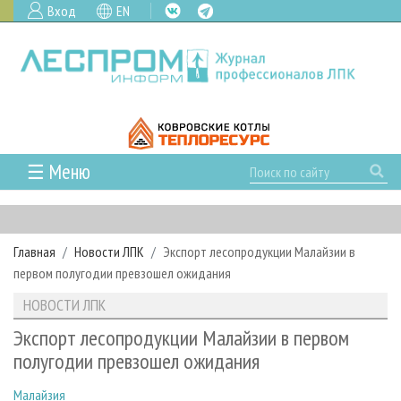
Вход
EN
☰ Меню
ГЛАВНАЯ
РУБРИКИ И ТЕМЫ
Главная
Новости ЛПК
Экспорт лесопродукции Малайзии в
РУБРИКИ ЖУРНАЛА
НОВОСТИ
первом полугодии превзошел ожидания
ЛЕСНОЕ ХОЗЯЙСТВО
КАЛЕНДАРЬ СОБЫТИЙ
ПРОЕКТЫ ЛПИ
НОВОСТИ ЛПК
ЛЕСОЗАГОТОВКА
НОВОСТИ ЛПК
АНАЛИТИКА
АРХИВ
Экспорт лесопродукции Малайзии в первом
ЛЕСОПИЛЕНИЕ
НОВОСТИ ЖУРНАЛА
ПРЕДПРИЯТИЯ ЛПК
АРХИВ ЖУРНАЛОВ
полугодии превзошел ожидания
О ЖУРНАЛЕ
ДЕРЕВООБРАБОТКА
НОВОСТИ КОМПАНИЙ
ЛЕСНЫЕ РЕГИОНЫ РОССИИ
СТАТЬИ
ПОДПИСКА
РЕКЛАМОДАТЕЛЯМ
Малайзия