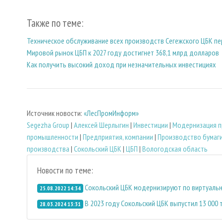
Также по теме:
Техническое обслуживание всех производств Сегежского ЦБК пе
Мировой рынок ЦБП к 2027 году достигнет 368,1 млрд долларов
Как получить высокий доход при незначительных инвестициях
Источник новости:
«ЛесПромИнформ»
Segezha Group
|
Алексей Шерлыгин
|
Инвестиции
|
Модернизация п
промышленности
|
Предприятия, компании
|
Производство бумаг
производства
|
Сокольский ЦБК
|
ЦБП
|
Вологодская область
Новости по теме:
Сокольский ЦБК модернизируют по виртуальн
25.08.2022 14:34
В 2023 году Сокольский ЦБК выпустил 13 000
28.03.2024 13:31