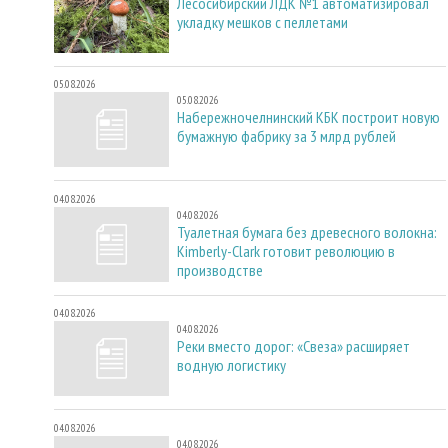
Лесосибирский ЛДК №1 автоматизировал
укладку мешков с пеллетами
05.08.2026
05.08.2026
Набережночелнинский КБК построит новую
бумажную фабрику за 3 млрд рублей
04.08.2026
04.08.2026
Туалетная бумага без древесного волокна:
Kimberly-Clark готовит революцию в
производстве
04.08.2026
04.08.2026
Реки вместо дорог: «Свеза» расширяет
водную логистику
04.08.2026
04.08.2026