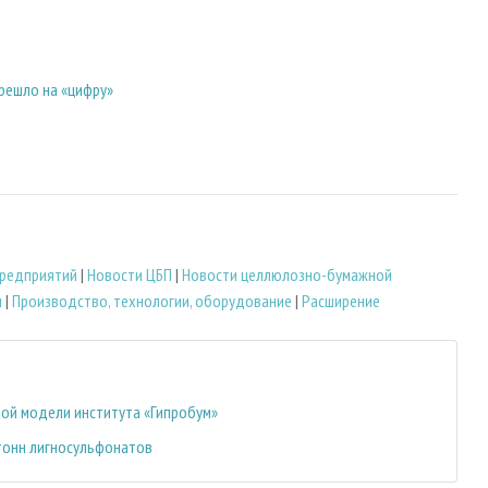
решло на «цифру»
редприятий
|
Новости ЦБП
|
Новости целлюлозно-бумажной
и
|
Производство, технологии, оборудование
|
Расширение
ой модели института «Гипробум»
 тонн лигносульфонатов