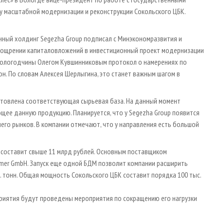
у масштабной модернизации и реконструкции Сокольского ЦБК.
нный холдинг Segezha Group подписал с Минэкономразвития и
оощрении капиталовложений в инвестиционный проект модернизации
 Вологодчины Олегом Кувшинниковым протокол о намерениях по
н. По словам Алексея Шерлыгина, это станет важным шагом в
товлена соответствующая сырьевая база. На данный момент
щее данную продукцию. Планируется, что у Segezha Group появится
его рынков. В компании отмечают, что у направления есть большой
 составит свыше 11 млрд рублей. Основным поставщиком
mer GmbH. Запуск еще одной БДМ позволит компании расширить
 тонн. Общая мощность Сокольского ЦБК составит порядка 100 тыс.
приятия будут проведены мероприятия по сокращению его нагрузки