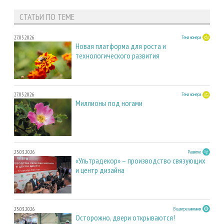
СТАТЬИ ПО ТЕМЕ
27.05.2026
Тема номера
Новая платформа для роста и
технологического развития
27.05.2026
Тема номера
Миллионы под ногами
23.03.2026
Развитие
«Ультрадекор» – производство связующих
и центр дизайна
23.03.2026
В центре внимания
Осторожно, двери открываются!