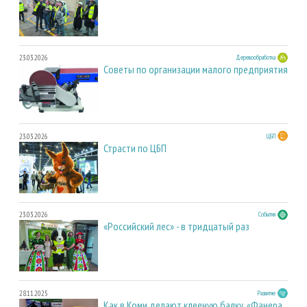
23.03.2026
Деревообработка
Советы по организации малого предприятия
23.03.2026
ЦБП
Страсти по ЦБП
23.03.2026
События
«Российский лес» - в тридцатый раз
28.11.2025
Развитие
Как в Коми делают клееную балку. «Фанера