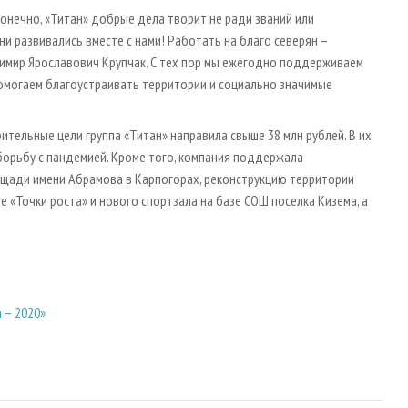
онечно, «Титан» добрые дела творит не ради званий или
и развивались вместе с нами! Работать на благо северян –
имир Ярославович Крупчак. С тех пор мы ежегодно поддерживаем
 помогаем благоустраивать территории и социально значимые
рительные цели группа «Титан» направила свыше 38 млн рублей. В их
борьбу с пандемией. Кроме того, компания поддержала
ощади имени Абрамова в Карпогорах, реконструкцию территории
 «Точки роста» и нового спортзала на базе СОШ поселка Кизема, а
 – 2020»