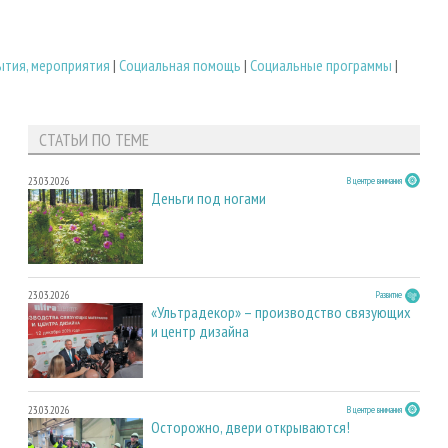
ытия, мероприятия
|
Социальная помощь
|
Социальные программы
|
СТАТЬИ ПО ТЕМЕ
23.03.2026
В центре внимания
Деньги под ногами
23.03.2026
Развитие
«Ультрадекор» – производство связующих
и центр дизайна
23.03.2026
В центре внимания
Осторожно, двери открываются!