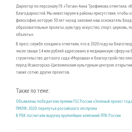
Директор по персоналу ГК «Титан» Анна Трофимова отметила: «К
благодарностей. Мы инвестируем в районы присутствия, чтобы он
философия, которую 30 лет назад заложил наш основатель Влад
образовательные проекты, культуру, искусство, спорт, церковь,
объекты».
В пресс-службе холдинга отметили, что в 2020 году на благотво
числе свыше 14 млн рублей адресовано в медицинскую сферу на 
строительство детского сада «Морошка» и благоустройство пл
перед Исакогорско-Цигломенским культурным центром, открытиие
также сотню других проектов.
Также по теме:
Объявлены победители премии FSC России «Зеленый проект года
ПМЛФ-2020: перепутья российского леспрома
В РБК посчитали выручку крупнейших компаний ЛПК России