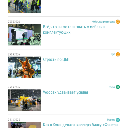
23.03.2026
Мебельное производство
Всё, что вы хотели знать о мебели и
комплектующих
23.03.2026
ЦБП
Страсти по ЦБП
23.03.2026
События
Woodex удваивает усилия
28.11.2025
Развитие
Как в Коми делают клееную балку. «Фанера